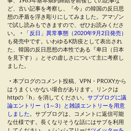
事、1965年基本条約締結を前後しての記事な
ど、古い記事を考察し、『今』の韓国の反日思
想の矛盾を浮き彫りにしてみました。
アマゾン
で試し読みもできます
ので、ぜひお読みくださ
い。
・
「反日」異常事態（2020年9月2日発売）
も発売中です
。いわゆるK防疫として表出され
た、韓国の反日思想の本性である『卑日（日本
を見下す）』とその虚しさについて主に考察し
ました。
・
本ブログのコメント投稿、VPN・PROXYから
はうまくいかない場合があります。
リンクは
httpの「h」を消してください
。
サブブログに議
論エントリー（1～3）と雑談エントリーを用意
しました
。サブブログは、コメントに返信可能
な仕様です。長くなりそうな話にはサブを利用
してください。
・
シンシアリーは
ツイッターを