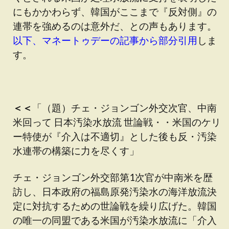
にもかかわらず、韓国がここまで『反対側』の
連帯を強めるのは意外だ、との声もあります。
以下、マネートゥデーの記事から部分引用
しま
す。
＜＜
「（題）チェ・ジョンゴン外交次官、中南
米回って 日本汚染水放流 世論戦・・米国のケリ
ー特使が『介入は不適切』とした後も反・汚染
水連帯の構築に力を尽くす」
チェ・ジョンゴン外交部第1次官が中南米を歴
訪し、日本政府の福島原発汚染水の海洋放流決
定に対抗するための世論戦を繰り広げた。韓国
の唯一の同盟である米国が汚染水放流に「介入