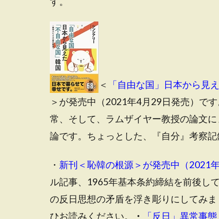
す。
＜
「自由な国」日本から見え
＞が発売中（2021年4月29日発売）
常、そして、ラムザイヤー教授の論文に
論です。ちょっとした、『自分』考察記
・
新刊＜恥韓の根源＞が発売中（2021年
ル記事、1965年基本条約締結を前後
の反日思想の矛盾を浮き彫りにしてみま
ひお読みください。
・
「反日」異常事態（