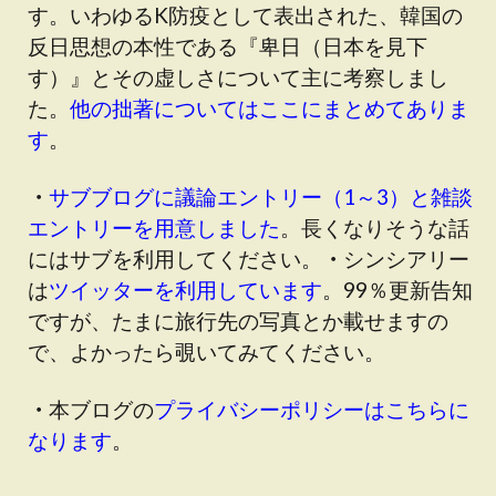
す
。いわゆるK防疫として表出された、韓国の
反日思想の本性である『卑日（日本を見下
す）』とその虚しさについて主に考察しまし
た。
他の拙著についてはここにまとめてありま
す
。
・
サブブログに議論エントリー（1～3）と雑談
エントリーを用意しました
。長くなりそうな話
にはサブを利用してください。
・
シンシアリー
は
ツイッターを利用しています
。99％更新告知
ですが、たまに旅行先の写真とか載せますの
で、よかったら覗いてみてください。
・
本ブログの
プライバシーポリシーはこちらに
なります
。