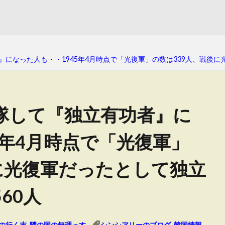
者』になった人も・・1945年4月時点で「光復軍」の数は339人、戦後
に入隊して『独立有功者』に
5年4月時点で「光復軍」
に光復軍だったとして独立
60人
の行く末
,
隣の国の無理っす
シンシアリーのブログ
,
韓国情報