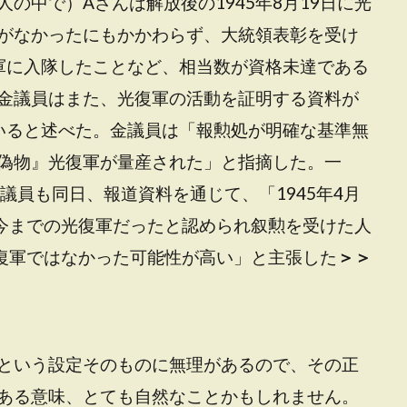
の中で）Aさんは解放後の1945年8月19日に光
がなかったにもかかわらず、大統領表彰を受け
復軍に入隊したことなど、相当数が資格未達である
金議員はまた、光復軍の活動を証明する資料が
いると述べた。金議員は「報勲処が明確な基準無
偽物』光復軍が量産された」と指摘した。一
議員も同日、報道資料を通じて、「1945年4月
、今までの光復軍だったと認められ叙勲を受けた人
光復軍ではなかった可能性が高い」と主張した
＞＞
という設定そのものに無理があるので、その正
ある意味、とても自然なことかもしれません。