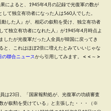
結果によると、1945年4月の記録で光復軍の数が
として独立有功者になった人は560人でした。
活動した人』が、相応の叙勲を受け、独立有功者
て独立有功者になれた人」が1945年4月時点よ
ましたが光復軍だった人全員が韓国に戻ってき
ると、これはほぼ2倍に増えたとみていいじゃな
23日の聯合ニュース
から引用してみます。
＜＜
～
＞
議員は23日、「国家報勲処が、光復軍の功績審査
数が叙勲を受けている」と主張した・・・（※