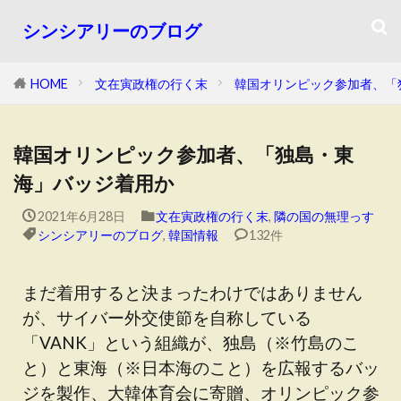
シンシアリーのブログ
HOME
文在寅政権の行く末
韓国オリンピック参加者、「
韓国オリンピック参加者、「独島・東
海」バッジ着用か
2021年6月28日
文在寅政権の行く末
,
隣の国の無理っす
シンシアリーのブログ
,
韓国情報
132件
まだ着用すると決まったわけではありません
が、サイバー外交使節を自称している
「VANK」という組織が、独島（※竹島のこ
と）と東海（※日本海のこと）を広報するバッ
ジを製作、大韓体育会に寄贈、オリンピック参