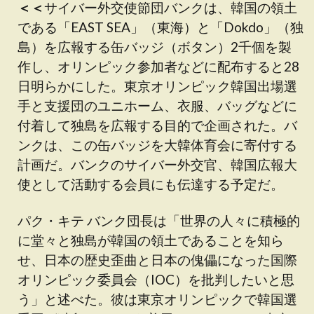
＜＜
サイバー外交使節団バンクは、韓国の領土
である「EAST SEA」（東海）と「Dokdo」（独
島）を広報する缶バッジ（ボタン）2千個を製
作し、オリンピック参加者などに配布すると28
日明らかにした。東京オリンピック韓国出場選
手と支援団のユニホーム、衣服、バッグなどに
付着して独島を広報する目的で企画された。バ
ンクは、この缶バッジを大韓体育会に寄付する
計画だ。バンクのサイバー外交官、韓国広報大
使として活動する会員にも伝達する予定だ。
パク・キテ バンク団長は「世界の人々に積極的
に堂々と独島が韓国の領土であることを知ら
せ、日本の歴史歪曲と日本の傀儡になった国際
オリンピック委員会（IOC）を批判したいと思
う」と述べた。彼は東京オリンピックで韓国選