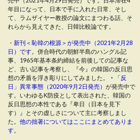
売中（2021年4月29日発売）です。日本滞在4
年目になって、日本で手に入れた日常、そし
て、ラムザイヤー教授の論文にまつわる話、そ
れらから見えてきた、日韓比較論です。
・
新刊＜恥韓の根源＞が発売中（2021年2月28
日）です
。併合時代の朝鮮半島のハングル記
事、1965年基本条約締結を前後しての記事な
ど、古い記事を考察し、『今』の韓国の反日思
想の矛盾を浮き彫りにしてみました。
・
「反
日」異常事態（2020年9月2日発売）
が発売中で
す
。いわゆるK防疫として表出された、韓国の
反日思想の本性である『卑日（日本を見下
す）』とその虚しさについて主に考察しまし
た。
他の拙著についてはここにまとめてありま
す
。