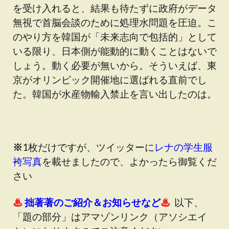
を受け入れると、結果も待たずに政府がデータ
無視で首脳会談のために処理水問題を圧迫。こ
のやり方を韓国が「未来志向で包括的」として
いる限り、日本側が能動的に動くことはないで
しょう。動く必要が無いから。そういえば、東
京がオリンピック開催地に選ばれる直前でし
た。韓国が水産物輸入禁止を言い出したのは。
※
1枚だけですが、ツイッターに
レナの学生服
袴写真
を載せましたので、よかったら御覧くだ
さい
♨
拙著著のご紹介＆お知らせなど
♨
以下、
「題の部分」はアマゾンリンク（アソシエイ