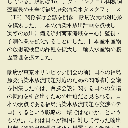
している。政府は16日、グ・ユンチョル国務調
整室長の主宰で福島原発汚染水タスクフォース
（TF）関係省庁会議を開き、政府次元の対応策
を模索した。日本の汚染水放出計画を点検し、
実際の放出に備え済州南東海域を中心に監視・
予測作業を強化することにした。日本産水産物
の放射能検査の品種を拡大し、輸入水産物の履
歴管理を拡大した。
政府が東京オリンピック開会の前に日本の福島
原発汚染水放流問題対応のための関係省庁会議
を招集したのは、首脳会談に関する日本の立場
の転向を引き出すための圧迫だと見られる。日
本の弱点である福島汚染水放流問題を交渉のテ
コにするという戦略の一環ではないか、という
ものだ。これは日本が韓国に対して行った輸出
規制（※輸出管理厳格化）措置を自ら解除する