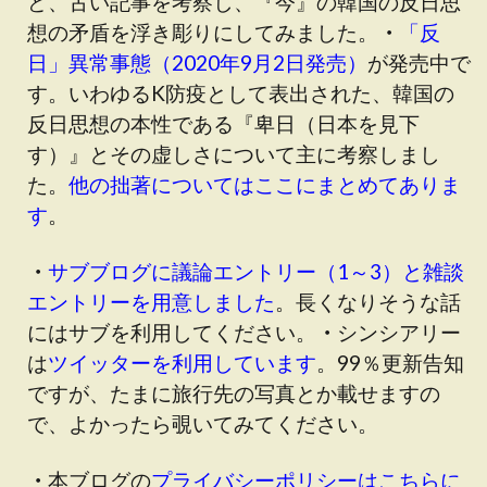
ど、古い記事を考察し、『今』の韓国の反日思
想の矛盾を浮き彫りにしてみました。
・
「反
日」異常事態（2020年9月2日発売）
が発売中で
す
。いわゆるK防疫として表出された、韓国の
反日思想の本性である『卑日（日本を見下
す）』とその虚しさについて主に考察しまし
た。
他の拙著についてはここにまとめてありま
す
。
・
サブブログに議論エントリー（1～3）と雑談
エントリーを用意しました
。長くなりそうな話
にはサブを利用してください。
・
シンシアリー
は
ツイッターを利用しています
。99％更新告知
ですが、たまに旅行先の写真とか載せますの
で、よかったら覗いてみてください。
・
本ブログの
プライバシーポリシーはこちらに