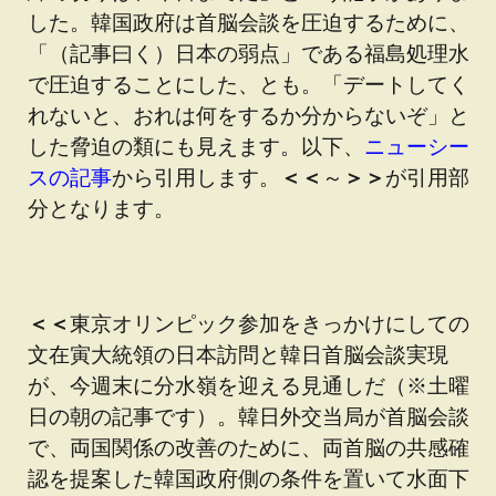
した。韓国政府は首脳会談を圧迫するために、
「（記事曰く）日本の弱点」である福島処理水
で圧迫することにした、とも。「デートしてく
れないと、おれは何をするか分からないぞ」と
した脅迫の類にも見えます。以下、
ニューシー
スの記事
から引用します。
＜＜
～
＞＞
が引用部
分となります。
＜＜
東京オリンピック参加をきっかけにしての
文在寅大統領の日本訪問と韓日首脳会談実現
が、今週末に分水嶺を迎える見通しだ（※土曜
日の朝の記事です）。韓日外交当局が首脳会談
で、両国関係の改善のために、両首脳の共感確
認を提案した韓国政府側の条件を置いて水面下