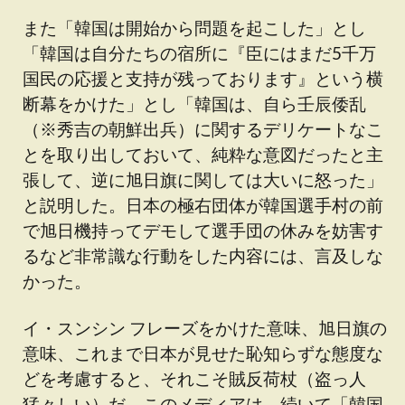
また「韓国は開始から問題を起こした」とし
「韓国は自分たちの宿所に『臣にはまだ5千万
国民の応援と支持が残っております』という横
断幕をかけた」とし「韓国は、自ら壬辰倭乱
（※秀吉の朝鮮出兵）に関するデリケートなこ
とを取り出しておいて、純粋な意図だったと主
張して、逆に旭日旗に関しては大いに怒った」
と説明した。日本の極右団体が韓国選手村の前
で旭日機持ってデモして選手団の休みを妨害す
るなど非常識な行動をした内容には、言及しな
かった。
イ・スンシン フレーズをかけた意味、旭日旗の
意味、これまで日本が見せた恥知らずな態度な
どを考慮すると、それこそ賊反荷杖（盗っ人
猛々しい）だ。このメディアは、続いて「韓国