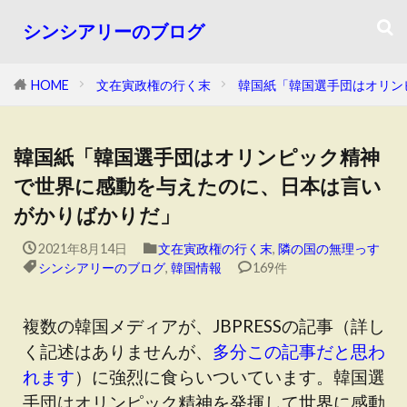
シンシアリーのブログ
HOME
文在寅政権の行く末
韓国紙「韓国選手団はオリン
韓国紙「韓国選手団はオリンピック精神
で世界に感動を与えたのに、日本は言い
がかりばかりだ」
2021年8月14日
文在寅政権の行く末
,
隣の国の無理っす
シンシアリーのブログ
,
韓国情報
169件
複数の韓国メディアが、JBPRESSの記事（詳し
く記述はありませんが、
多分この記事だと思わ
れます
）に強烈に食らいついています。韓国選
手団はオリンピック精神を発揮して世界に感動