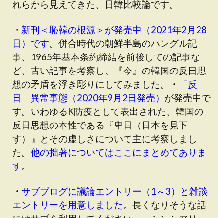
れらから見えてきた、日韓比較論です。
・
新刊＜恥韓の根源＞が発売中（2021年2月28
日）です
。併合時代の朝鮮半島のハングル記
事、1965年基本条約締結を前後しての記事な
ど、古い記事を考察し、『今』の韓国の反日思
想の矛盾を浮き彫りにしてみました。
・
「反
日」異常事態（2020年9月2日発売）
が発売中で
す
。いわゆるK防疫として表出された、韓国の
反日思想の本性である『卑日（日本を見下
す）』とその虚しさについて主に考察しまし
た。
他の拙著についてはここにまとめてありま
す
。
・
サブブログに議論エントリー（1～3）と雑談
エントリーを用意しました
。長くなりそうな話