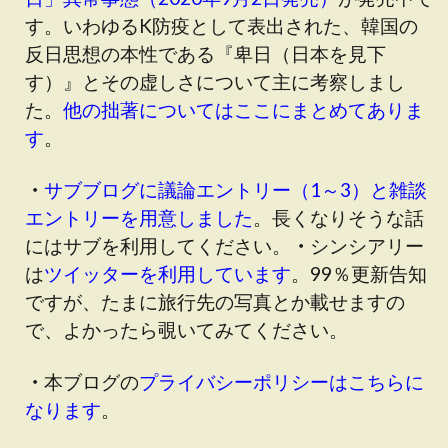
す
。いわゆるK防疫として表出された、韓国の
反日思想の本性である『卑日（日本を見下
す）』とその虚しさについて主に考察しまし
た。
他の拙著についてはここにまとめてありま
す
。
・
サブブログに議論エントリー（1～3）と雑談
エントリーを用意しました
。長くなりそうな話
にはサブを利用してください。
・
シンシアリー
は
ツイッターを利用しています
。99％更新告知
ですが、たまに旅行先の写真とか載せますの
で、よかったら覗いてみてください。
・
本ブログの
プライバシーポリシーはこちらに
なります
。