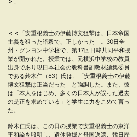
＞
。
＜＜
「安重根義士の伊藤博文狙撃は、日本帝国
主義を狙った暗殺で、正しかった」。30日全
州・グンヨン中学校で、第17回日韓共同平和授
業が開かれた。授業では、元横浜中学校の教員
出身であり現日本社会の教科書副教材編集委員
である鈴木仁（63）氏は、「安重根義士の伊藤
博文狙撃は正当だった」と強調した。また、彼
は「本人をはじめ、多くの日本人が誤った過去
の是正を求めている」と学生に力をこめて言っ
た。
鈴木仁氏は、この日の授業で安重根義士の東洋
平和論を照明し、遺体発掘と母国送還、韓日歴