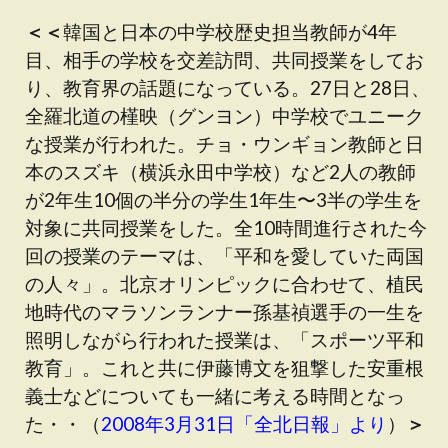
＜＜
韓国と日本の中学校歴史担当教師が4年
目、相手の学校を交差訪問、共同授業をしてお
り、教育界の話題になっている。27日と28日、
全羅北道の槿映（グンヨン）中学校でユニーク
な授業が行われた。チョ・ウンギョン教師と日
本のスズキ（横浜永田中学校）など2人の教師
が2年生10個の半分の学生1年生〜3半の学生を
対象に共同授業をした。全10時間進行された今
回の授業のテーマは、「平和を愛していた両国
の人々」。北京オリンピックに合わせて、植民
地時代のマラソンランナー孫基禎選手の一生を
照明しながら行われた授業は、「スポーツ平和
教育」。これと共に伊藤博文を狙撃した安重根
義士などについても一緒に考える時間となっ
た・・（
2008年3月31日「全北日報」より
）
＞