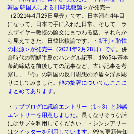
韓国 韓国人による日韓比較論
＞が発売中
（2021年4月29日発売）です。日本滞在4年目
になって、日本で手に入れた日常、そして、ラ
ムザイヤー教授の論文にまつわる話、それらか
ら見えてきた、日韓比較論です。・
新刊＜恥韓
の根源＞が発売中（2021年2月28日）です
。併
合時代の朝鮮半島のハングル記事、1965年基本
条約締結を前後しての記事など、古い記事を考
察し、『今』の韓国の反日思想の矛盾を浮き彫
りにしてみました。
他の拙著についてはここに
まとめてあります
。
・
サブブログに議論エントリー（1～3）と雑談
エントリーを用意しました
。長くなりそうな話
にはサブを利用してください。
・
シンシアリー
は
ツイッターを利用しています
。99％更新告知