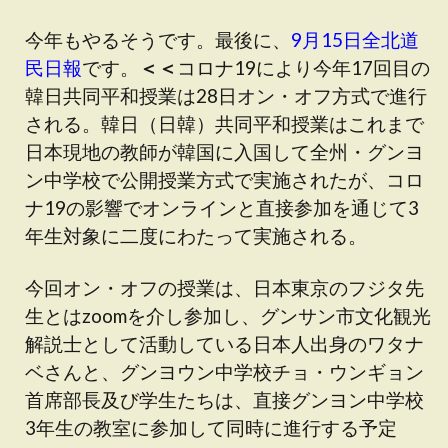
今年もやるそうです。最後に、
9月15日全北道
民日報
です。
＜＜
コロナ19により今年17回目の
韓日共同平和授業は28日オン・オフ方式で進行
される。韓日（日韓）共同平和授業はこれまで
日本現地の教師が韓国に入国して全州・グンヨ
ン中学校で公開授業方式で実施されたが、コロ
ナ19の影響でオンラインと直接参加を通じて3
年生対象に二度にわたって実施される。
今回オン・オフの授業は、日本東京のフジタ先
生とはzoomを介し参加し、グンサン市文化観光
解説士として活動している日本人出身のワタナ
ベさんと、グンヨウン中学校チョ・ウンギョン
首席部長及び学生たちは、直接グンヨン中学校
3年生の教室に参加して同時に進行する予定