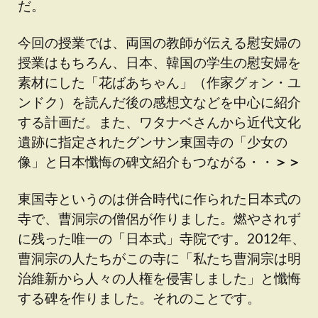
だ。
今回の授業では、両国の教師が伝える慰安婦の
授業はもちろん、日本、韓国の学生の慰安婦を
素材にした「花ばあちゃん」（作家グォン・ユ
ンドク）を読んだ後の感想文などを中心に紹介
する計画だ。また、ワタナベさんから近代文化
遺跡に指定されたグンサン東国寺の「少女の
像」と日本懺悔の碑文紹介もつながる・・
＞＞
東国寺というのは併合時代に作られた日本式の
寺で、曹洞宗の僧侶が作りました。燃やされず
に残った唯一の「日本式」寺院です。2012年、
曹洞宗の人たちがこの寺に「私たち曹洞宗は明
治維新から人々の人権を侵害しました」と懺悔
する碑を作りました。それのことです。