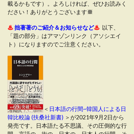
載るかもです）。よろしければ、ぜひお読みく
ださい！ありがとうございます
※
♨
拙著著のご紹介＆お知らせなど
♨
以下、
「題の部分」はアマゾンリンク（アソシエイ
ト）になりますのでご注意ください。
＜
日本語の行間~韓国人による日
韓比較論 (扶桑社新書)
＞が2021年9月2日から
発売です。日本語たる不思議、その圧倒的な行
間。言語の、街の、日本の、日本人の行間。そ