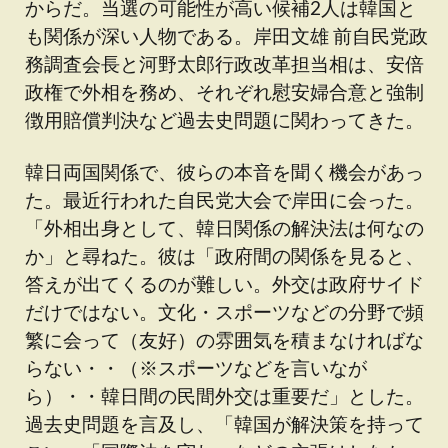
からだ。当選の可能性が高い候補2人は韓国と
も関係が深い人物である。岸田文雄 前自民党政
務調査会長と河野太郎行政改革担当相は、安倍
政権で外相を務め、それぞれ慰安婦合意と強制
徴用賠償判決など過去史問題に関わってきた。
韓日両国関係で、彼らの
本音
を聞く機会があっ
た。最近行われた自民党大会で岸田に会った。
「外相出身として、韓日関係の解決法は何なの
か」と尋ねた。彼は「政府間の関係を見ると、
答えが出てくるのが難しい。外交は政府サイド
だけではない。文化・スポーツなどの分野で頻
繁に会って（友好）の雰囲気を積まなければな
らない・・（※スポーツなどを言いなが
ら）・・韓日間の民間外交は重要だ」とした。
過去史問題を言及し、「韓国が解決策を持って