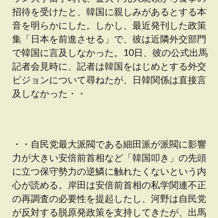
招待を受けたと、韓国に親しみがあるとする
本
音
を明らかにした。しかし、最近発刊した政策
集「日本を前進させる」で、彼は近隣外交部門
で韓国に言及しなかった。10日、彼の公式出馬
記者会見時に、記者は韓国をはじめとする外交
ビジョンについて尋ねたが、日韓関係は直接言
及しなかった・・
・・自民党最大派閥である細田派が派閥に影響
力が大きい安倍前首相など「韓国叩き」の先頭
に立つ保守勢力の逆鱗に触れたくないという内
心が読める。岸田は安倍前首相の私学関連不正
の再調査の必要性を提起したし、河野は自民党
が反対する脱原発政策を支持してきたが、出馬