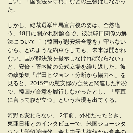
こい」「国際法を守れ」などの主張はしなかっ
た。
しかし、総裁選挙出馬宣言後の姿は、全然違
う。18日に開かれ討論会で、彼は韓日関係の解
法について「（韓国が慰安婦合意を）守らない
なら、どのような約束をしても、未来は開かれ
ない。国が解決策を提示しなければならない」
と、安倍・菅内閣の公式立場を繰り返した。彼
の政策集「岸田ビジョン・分断から協力へ」を
見ると、2015年の慰安婦の合意と関連した部分
で、韓国が合意を履行しなかったとし、「率直
に言って腹が立つ」という表現も出てくる。
河野も変わらない。 2年前、外相だったとき、
東亜日報とのインタビューで、米国ジョージタ
ウン大学留学時代、金大中元大統領から食事の