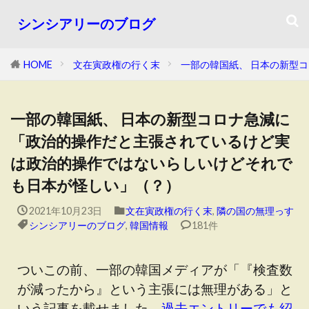
シンシアリーのブログ
HOME
文在寅政権の行く末
一部の韓国紙、 日本の新型
一部の韓国紙、 日本の新型コロナ急減に
「政治的操作だと主張されているけど実
は政治的操作ではないらしいけどそれで
も日本が怪しい」（？）
2021年10月23日
文在寅政権の行く末
,
隣の国の無理っす
シンシアリーのブログ
,
韓国情報
181件
ついこの前、一部の韓国メディアが「『検査数
が減ったから』という主張には無理がある」と
いう記事を載せました。
過去エントリーでも紹