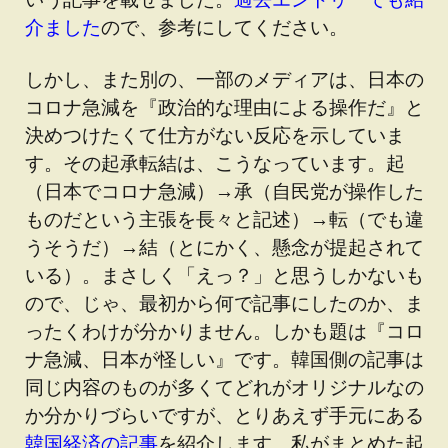
介ました
ので、参考にしてください。
しかし、また別の、一部のメディアは、日本の
コロナ急減を『政治的な理由による操作だ』と
決めつけたくて仕方がない反応を示していま
す。その起承転結は、こうなっています。
起
（日本でコロナ急減）→承（自民党が操作した
ものだという主張を長々と記述）→転（でも違
うそうだ）→結（とにかく、懸念が提起されて
いる）
。まさしく「えっ？」と思うしかないも
ので、じゃ、最初から何で記事にしたのか、ま
ったくわけが分かりません。しかも題は『コロ
ナ急減、日本が怪しい』です。韓国側の記事は
同じ内容のものが多くてどれがオリジナルなの
か分かりづらいですが、とりあえず手元にある
韓国経済の記事
を紹介します。私がまとめた起