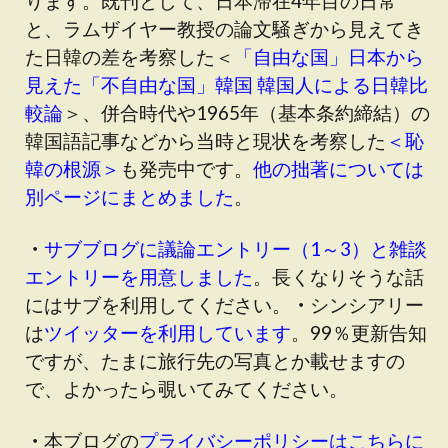
ります。既刊として、日本滞在4年目の日常
と、ラムザイヤー教授の論文騒ぎから見えてき
た日韓の差を考察した＜
「自由な国」日本から
見えた「不自由な国」韓国 韓国人による日韓比
較論
＞、併合時代や1965年（基本条約締結）の
韓国語記事などから当時と現状を考察した
＜恥
韓の根源＞
も発売中です。
他の拙著については
別ページにまとめました
。
・
サブブログに議論エントリー（1～3）と雑談
エントリーを用意しました
。長くなりそうな話
にはサブを利用してください。
・
シンシアリー
は
ツイッターを利用しています
。99％更新告知
ですが、たまに旅行先の写真とか載せますの
で、よかったら覗いてみてください。
・
本ブログの
プライバシーポリシーはこちらに