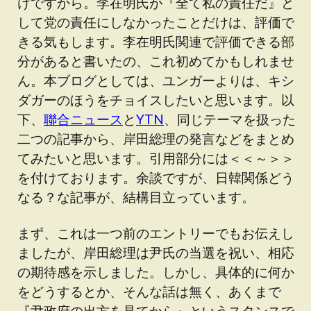
けですから。李在明氏が『全て私の責任だ』と
して党の責任にしなかったことだけは、評価で
きる気もします。李在明氏関連で評価できる部
分があると書いたの、これ初めてかもしれませ
ん。本ブログとしては、ユンガーよりは、キシ
ダガーのほうをチョイスしたいと思います。以
下、
聯合ニュース
と
YTN
、同じテーマを扱った
二つの記事から、岸田総理の発言などをまとめ
てみたいと思います。引用部分には＜＜～＞＞
を付けております。余談ですが、日韓関係どう
なる？な記事が、結構目立っています。
まず、これは一つ前のエントリーでもお伝えし
ましたが、岸田総理は尹氏の当選を祝い、相応
の期待感を示しました。しかし、具体的に何か
をどうするとか、そんな話は無く、あくまで
『尹政府の出方を見てから』というスタンスで