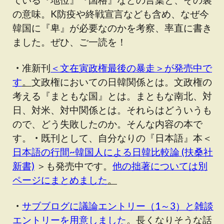
の意味。K防疫や終戦宣言なども含め、なぜ今
韓国に『卑』が必要なのかを考察、率直に書き
ました。ぜひ、ご一読を！
・
准新刊
＜文在寅政権最後の暴走＞が発売中で
す
。
文政権においての日韓関係とは。文政権の
考える『まともな国』とは。まともな南北、対
日、対米、対中関係とは。それらはどういうも
ので、どう失敗したのか。そんな内容の本で
す。
・
既刊として、自分なりの『日本語』本＜
日本語の行間~韓国人による日韓比較論 (扶桑社
新書)
＞も発売中です。
他の拙著については別
ページにまとめました
。
・
サブブログに議論エントリー（1～3）と雑談
エントリーを用意しました
。長くなりそうな話