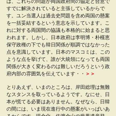
は、これらの問題が両国政府間の協定と合意で
すでに解決されていると主張しているからで
す。ユン当選人は過去史問題を含め両国の懸案
を一括妥結するという意志を示しています。こ
れに対する両国間の協議も本格的に始まると思
われます。しかし、日本政府は李明博・朴槿恵
保守政権の下でも韓日関係が順調ではなかった
点を意識しています。日本のマスコミは、この
ような点を挙げて、誰が大統領になっても両国
関係が大きく変わるのは難しいだろうという政
府内部の雰囲気を伝えています・・
＞＞
とりあえず、いまのところは、岸田総理は無難
なスタンスを取っているようです。なにせ、日
本が慌てる必要はありません。なぜなら、日韓
の間には、いま現在進行中の懸案がいっぱいあ
るからです。現金化、佐渡金山の世界遺産登