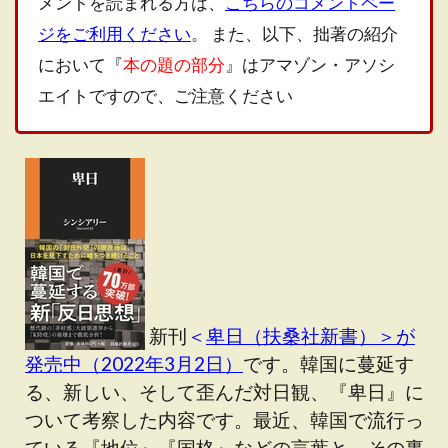
メントを読まれる方は、
こちらのコメントペー
ジをご利用ください
。
また、
以下、拙著の紹介
において『
本の題の部分
』はアマゾン・アソシ
エイトですので、ご注意ください
新刊
＜
卑日（扶桑社新書）＞が
発売中（2022年3月2日）
です。韓国に蔓延す
る、新しい、そして歪んだ対日観、『卑日』に
ついて考察した内容です。最近、韓国で流行っ
ている『地位』『国格』などの言葉と、その裏