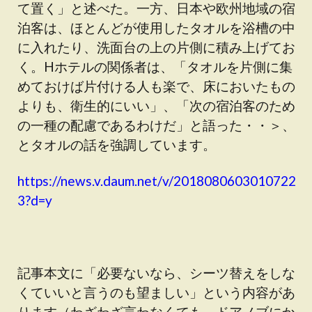
て置く」と述べた。一方、日本や欧州地域の宿
泊客は、ほとんどが使用したタオルを浴槽の中
に入れたり、洗面台の上の片側に積み上げてお
く。Hホテルの関係者は、「タオルを片側に集
めておけば片付ける人も楽で、床においたもの
よりも、衛生的にいい」、「次の宿泊客のため
の一種の配慮であるわけだ」と語った・・＞、
とタオルの話を強調しています。
https://news.v.daum.net/v/2018080603010722
3?d=y
記事本文に「必要ないなら、シーツ替えをしな
くていいと言うのも望ましい」という内容があ
ります（わざわざ言わなくても、ドアノブにか