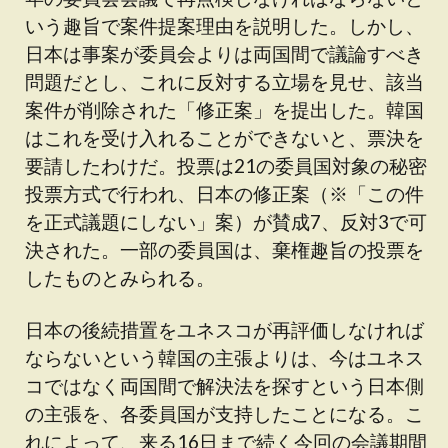
いう趣旨で案件提案理由を説明した。しかし、
日本は事案が委員会よりは両国間で議論すべき
問題だとし、これに反対する立場を見せ、該当
案件が削除された「修正案」を提出した。韓国
はこれを受け入れることができないと、票決を
要請したわけだ。投票は21の委員国対象の秘密
投票方式で行われ、日本の修正案（※「この件
を正式議題にしない」案）が賛成7、反対3で可
決された。一部の委員国は、棄権趣旨の投票を
したものとみられる。
日本の後続措置をユネスコが再評価しなければ
ならないという韓国の主張よりは、今はユネス
コではなく両国間で解決法を探すという日本側
の主張を、各委員国が支持したことになる。こ
れによって、来る16日まで続く今回の会議期間