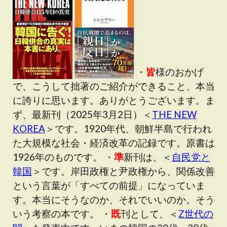
・
皆
様のおかげ
で、こうして拙著のご紹介ができること、本当
に誇りに思います。ありがとうございます。ま
ず、最新刊（2025年3月2日）＜
THE NEW
KOREA
＞です。1920年代、朝鮮半島で行われ
た大規模な社会・経済改革の記録です。原書は
1926年のものです。 ・
準
新刊は、＜
自民党と
韓国
＞です。岸田政権と尹政権から、関係改善
という言葉が「すべての前提」になっていま
す。本当にそうなのか、それでいいのか。そう
いう考察の本です。 ・
既
刊として、＜
Z世代の