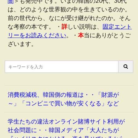
闇
＞も発売中です。いまの韓国の20代、30代
は、どのような世界観の中を生きているのか。
前の世代から、なにが受け継がれたのか。そん
な考察の本です。 ・
詳
しい説明は、
固定エント
リーをお読みください
。・
本
当にありがとうご
ざいます。
消費税減税、韓国側の報道は・・「財源が
～」「コンビニで買い物が安くなる」など
学生たちの違法オンライン賭博サイト利用が
社会問題に・・韓国メディア「大人たちが