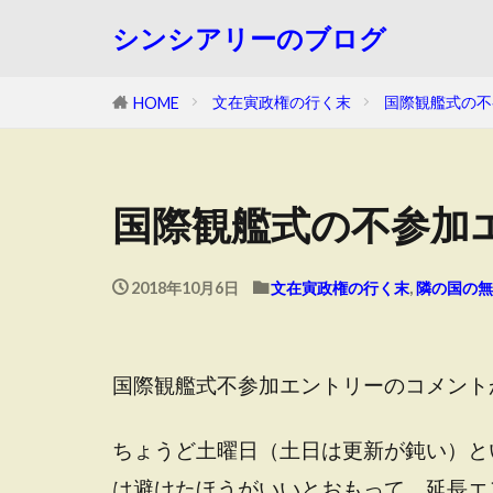
シンシアリーのブログ
文在寅政権の行く末
国際観艦式の不
HOME
国際観艦式の不参加
2018年10月6日
文在寅政権の行く末
,
隣の国の無
国際観艦式不参加エントリーのコメント
ちょうど土曜日（土日は更新が鈍い）と
は避けたほうがいいとおもって、延長エ