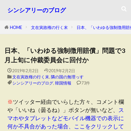
シンシアリーのブログ
HOME
文在寅政権の行く末
日本、「いわゆる強制徴用賠
日本、「いわゆる強制徴用賠償」問題で3
月上旬に仲裁委員会に回付か
2019年2月2日
2019年2月2日
文在寅政権の行く末
,
隣の国の無理っす
シンシアリーのブログ
,
韓国情報
73件
※
ツイッター経由でいらした方々、コメント欄
や「いいね（曇るね）」ボタンが無いなど、
ス
マホやタブレットなどモバイル機器での表示に
何か不具合があった場合、ここをクリックして