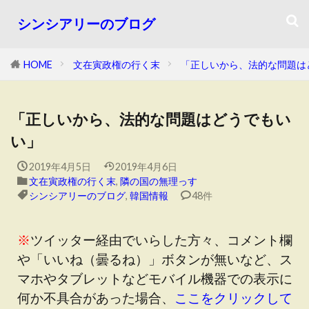
シンシアリーのブログ
HOME
文在寅政権の行く末
「正しいから、法的な問題は
「正しいから、法的な問題はどうでもい
い」
2019年4月5日
2019年4月6日
文在寅政権の行く末
,
隣の国の無理っす
シンシアリーのブログ
,
韓国情報
48件
※
ツイッター経由でいらした方々、コメント欄
や「いいね（曇るね）」ボタンが無いなど、ス
マホやタブレットなどモバイル機器での表示に
何か不具合があった場合、
ここをクリックして