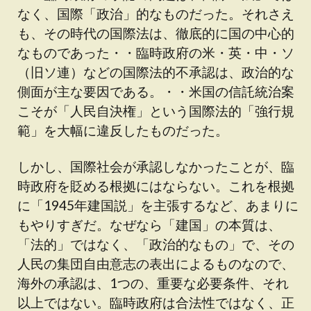
なく、国際「政治」的なものだった。それさえ
も、その時代の国際法は、徹底的に国の中心的
なものであった・・臨時政府の米・英・中・ソ
（旧ソ連）などの国際法的不承認は、政治的な
側面が主な要因である。・・米国の信託統治案
こそが「人民自決権」という国際法的「強行規
範」を大幅に違反したものだった。
しかし、国際社会が承認しなかったことが、臨
時政府を貶める根拠にはならない。これを根拠
に「1945年建国説」を主張するなど、あまりに
もやりすぎだ。なぜなら「建国」の本質は、
「法的」ではなく、「政治的なもの」で、その
人民の集団自由意志の表出によるものなので、
海外の承認は、1つの、重要な必要条件、それ
以上ではない。臨時政府は合法性ではなく、正