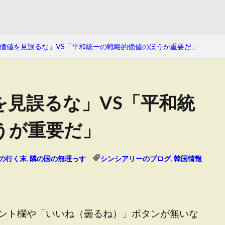
価値を見誤るな」VS「平和統一の戦略的価値のほうが重要だ」
を見誤るな」VS「平和統
うが重要だ」
の行く末
,
隣の国の無理っす
シンシアリーのブログ
,
韓国情報
ント欄や「いいね（曇るね）」ボタンが無いな