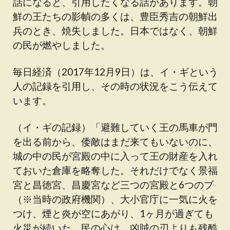
話になると、引用したくなる話があります。朝
鮮の王たちの影幀の多くは、豊臣秀吉の朝鮮出
兵のとき、焼失しました。日本ではなく、朝鮮
の民が燃やしました。
毎日経済（2017年12月9日）は、イ・ギという
人の記録を引用し、その時の状況をこう伝えて
います。
（イ・ギの記録）「避難していく王の馬車が門
を出る前から、倭敵はまだ来てもいないのに、
城の中の民が宮殿の中に入って王の財産を入れ
ておいた倉庫を略奪した。それだけでなく景福
宮と昌徳宮、昌慶宮など三つの宮殿と6つのブ
（※当時の政府機関）、大小官庁に一気に火を
つけ、煙と炎が空にあがり、1ヶ月が過ぎても
火災が続いた。民の心は、凶賊の刃よりも残酷