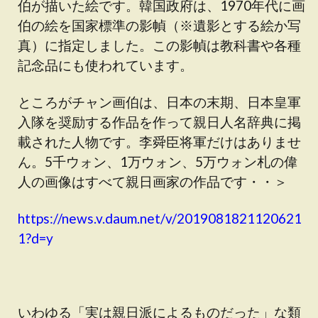
伯が描いた絵です。韓国政府は、1970年代に画
伯の絵を国家標準の影幀（※遺影とする絵か写
真）に指定しました。この影幀は教科書や各種
記念品にも使われています。
ところがチャン画伯は、日本の末期、日本皇軍
入隊を奨励する作品を作って親日人名辞典に掲
載された人物です。李舜臣将軍だけはありませ
ん。5千ウォン、1万ウォン、5万ウォン札の偉
人の画像はすべて親日画家の作品です・・＞
https://news.v.daum.net/v/2019081821120621
1?d=y
いわゆる「実は親日派によるものだった」な類