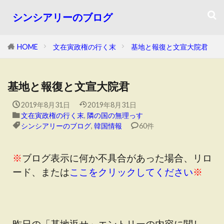
シンシアリーのブログ
HOME
文在寅政権の行く末
基地と報復と文宣大院君
基地と報復と文宣大院君
2019年8月31日
2019年8月31日
文在寅政権の行く末
,
隣の国の無理っす
シンシアリーのブログ
,
韓国情報
60件
※
ブログ表示に何か不具合があった場合、リロ
ード、または
ここをクリックしてください
※
昨日の「基地返せ」エントリーの内容に関し