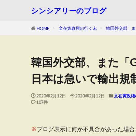
シンシアリーのブログ
文在寅政権の行く末
韓国外交部、ま
HOME
韓国外交部、また「G
日本は急いで輸出規
2020年2月12日
2020年2月12日
文在寅政権
107件
※
ブログ表示に何か不具合があった場合