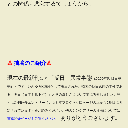
との関係も悪化するでしょうから。
♨
拙著のご紹介
♨
現在の最新刊
＜「反日」異常事態
は
（2020年9月2日発
売）
＞です
。
いわゆるK防疫として表出された、韓国の反日思想の本性であ
る『卑日（日本を見下す）』とその虚しさについて主に考察しました。詳し
くは新刊紹介エントリー（いつも本ブログ入り口ページの上から2番目に固
定されています）をお読みください。
他のシンシアリーの拙著については、
。ありがとうございます。
書籍紹介ページをご覧ください