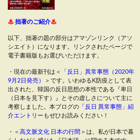
♨
拙著のご紹介
♨
以下、拙著の題の部分はアマゾンリンク（アソ
シエイト）になります。リンクされたページで
電子書籍版もお選びいただけます。
・現在の最新刊は＜
「反日」異常事態（2020年
9月2日発売）
＞です
。いわゆるK防疫として表
出された、韓国の反日思想の本性である『卑日
（日本を見下す）』とその虚しさについて主に
考察しました。本ブログの
「反日 異常事態」紹
介エントリー
もぜひお読みください！
・＜
高文脈文化 日本の行間
＞は、私が日本で暮