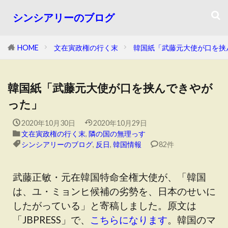
シンシアリーのブログ
HOME
文在寅政権の行く末
韓国紙「武藤元大使が口を挟
韓国紙「武藤元大使が口を挟んできやが
った」
2020年10月30日
2020年10月29日
文在寅政権の行く末
,
隣の国の無理っす
シンシアリーのブログ
,
反日
,
韓国情報
82件
武藤正敏・元在韓国特命全権大使が、「韓国
は、ユ・ミョンヒ候補の劣勢を、日本のせいに
したがっている」と寄稿しました。原文は
「JBPRESS」で、
こちらになります
。韓国のマ