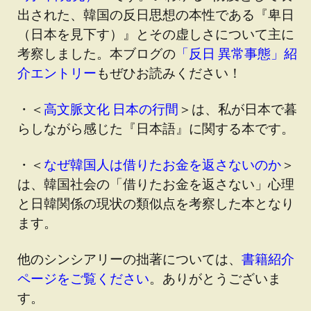
出された、韓国の反日思想の本性である『卑日
（日本を見下す）』とその虚しさについて主に
考察しました。本ブログの
「反日 異常事態」紹
介エントリー
もぜひお読みください！
・＜
高文脈文化 日本の行間
＞は、私が日本で暮
らしながら感じた『日本語』に関する本です。
・＜
なぜ韓国人は借りたお金を返さないのか
＞
は、韓国社会の「借りたお金を返さない」心理
と日韓関係の現状の類似点を考察した本となり
ます。
他のシンシアリーの拙著については、
書籍紹介
ページをご覧ください
。ありがとうございま
す。