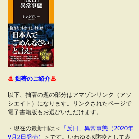
♨
拙著のご紹介
♨
以下、拙著の題の部分はアマゾンリンク（アソ
シエイト）になります。リンクされたページで
電子書籍版もお選びいただけます。
・現在の最新刊は＜
「反日」異常事態（2020年
9月2日発売）
＞です
。いわゆるK防疫として表