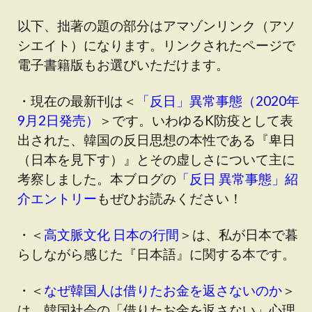
以下、拙著の題の部分はアマゾンリンク（アソ
シエイト）になります。リンクされたページで
電子書籍版もお選びいただけます。
・現在の最新刊は＜
「反日」異常事態（2020年
9月2日発売）
＞です
。いわゆるK防疫として表
出された、韓国の反日思想の本性である『卑日
（日本を見下す）』とその虚しさについて主に
考察しました。本ブログの
「反日 異常事態」紹
介エントリー
もぜひお読みください！
・＜
高文脈文化 日本の行間
＞は、私が日本で暮
らしながら感じた『日本語』に関する本です。
・＜
なぜ韓国人は借りたお金を返さないのか
＞
は、韓国社会の「借りたお金を返さない」心理