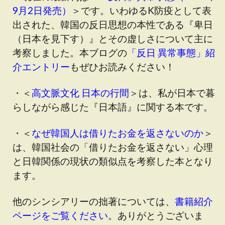
9月2日発売）
＞です
。いわゆるK防疫として表
出された、韓国の反日思想の本性である『卑日
（日本を見下す）』とその虚しさについて主に
考察しました。本ブログの
「反日 異常事態」紹
介エントリー
もぜひお読みください！
・＜
高文脈文化 日本の行間
＞は、私が日本で暮
らしながら感じた『日本語』に関する本です。
・＜
なぜ韓国人は借りたお金を返さないのか
＞
は、韓国社会の「借りたお金を返さない」心理
と日韓関係の現状の類似点を考察した本となり
ます。
他のシンシアリーの拙著については、
書籍紹介
ページをご覧ください
。ありがとうございま