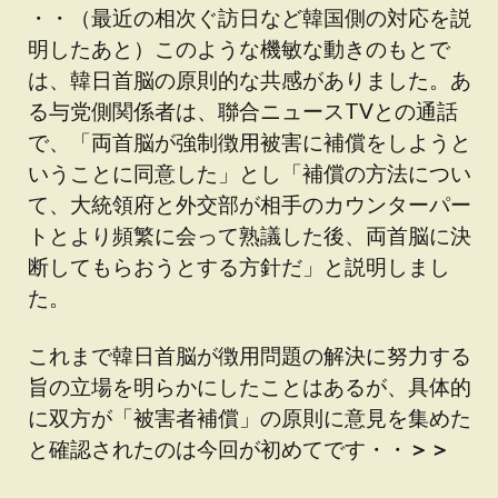
・・（最近の相次ぐ訪日など韓国側の対応を説
明したあと）このような機敏な動きのもとで
は、韓日首脳の原則的な共感がありました。あ
る与党側関係者は、聯合ニュースTVとの通話
で、「両首脳が強制徴用被害に補償をしようと
いうことに同意した」とし「補償の方法につい
て、大統領府と外交部が相手のカウンターパー
トとより頻繁に会って熟議した後、両首脳に決
断してもらおうとする方針だ」と説明しまし
た。
これまで韓日首脳が徴用問題の解決に努力する
旨の立場を明らかにしたことはあるが、具体的
に双方が「被害者補償」の原則に意見を集めた
と確認されたのは今回が初めてです・・
＞＞