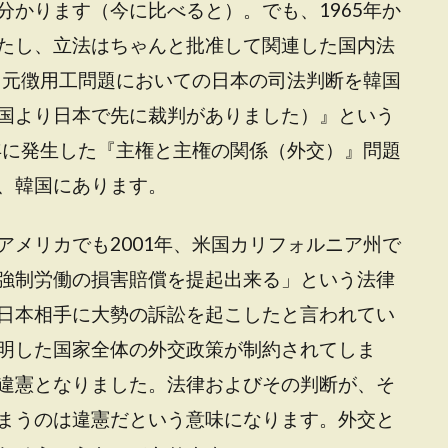
分かります（今に比べると）。でも、1965年か
たし、立法はちゃんと批准して関連した国内法
は『元徴用工問題においての日本の司法判断を韓国
国より日本で先に裁判がありました）』という
8年に発生した『主権と主権の関係（外交）』問題
、韓国にあります。
アメリカでも2001年、米国カリフォルニア州で
強制労働の損害賠償を提起出来る」という法律
日本相手に大勢の訴訟を起こしたと言われてい
明した国家全体の外交政策が制約されてしま
違憲となりました。法律およびその判断が、そ
まうのは違憲だという意味になります。外交と