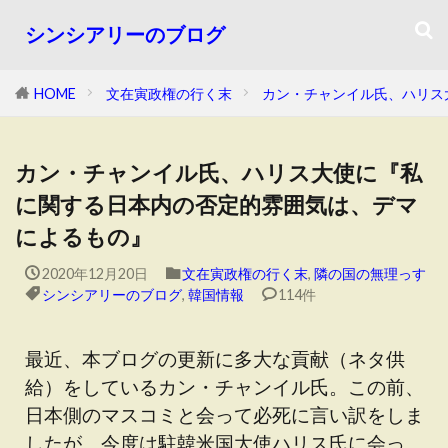
シンシアリーのブログ
HOME
文在寅政権の行く末
カン・チャンイル氏、ハリス
カン・チャンイル氏、ハリス大使に『私
に関する日本内の否定的雰囲気は、デマ
によるもの』
2020年12月20日
文在寅政権の行く末
,
隣の国の無理っす
シンシアリーのブログ
,
韓国情報
114件
最近、本ブログの更新に多大な貢献（ネタ供
給）をしているカン・チャンイル氏。この前、
日本側のマスコミと会って必死に言い訳をしま
したが、今度は駐韓米国大使ハリス氏に会っ