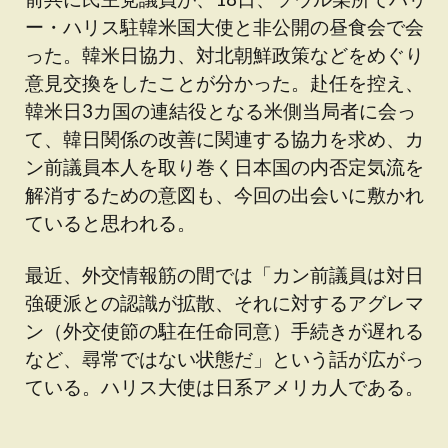
ー・ハリス駐韓米国大使と非公開の昼食会で会
った。韓米日協力、対北朝鮮政策などをめぐり
意見交換をしたことが分かった。赴任を控え、
韓米日3カ国の連結役となる米側当局者に会っ
て、韓日関係の改善に関連する協力を求め、カ
ン前議員本人を取り巻く日本国の内否定気流を
解消するための意図も、今回の出会いに敷かれ
ていると思われる。
最近、外交情報筋の間では「カン前議員は対日
強硬派との認識が拡散、それに対するアグレマ
ン（外交使節の駐在任命同意）手続きが遅れる
など、尋常ではない状態だ」という話が広がっ
ている。ハリス大使は日系アメリカ人である。