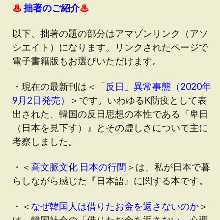
♨
拙著のご紹介
♨
以下、拙著の題の部分はアマゾンリンク（アソ
シエイト）になります。リンクされたページで
電子書籍版もお選びいただけます。
・現在の最新刊は＜
「反日」異常事態（2020年
9月2日発売）
＞です
。いわゆるK防疫として表
出された、韓国の反日思想の本性である『卑日
（日本を見下す）』とその虚しさについて主に
考察しました。
・＜
高文脈文化 日本の行間
＞は、私が日本で暮
らしながら感じた『日本語』に関する本です。
・＜
なぜ韓国人は借りたお金を返さないのか
＞
は、韓国社会の「借りたお金を返さない」心理