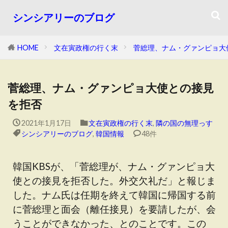
シンシアリーのブログ
HOME
文在寅政権の行く末
菅総理、ナム・グァンピョ大
菅総理、ナム・グァンピョ大使との接見
を拒否
2021年1月17日
文在寅政権の行く末
,
隣の国の無理っす
シンシアリーのブログ
,
韓国情報
48件
韓国KBSが、「菅総理が、ナム・グァンピョ大
使との接見を拒否した。外交欠礼だ」と報じま
した。ナム氏は任期を終えて韓国に帰国する前
に菅総理と面会（離任接見）を要請したが、会
うことができなかった、とのことです。この