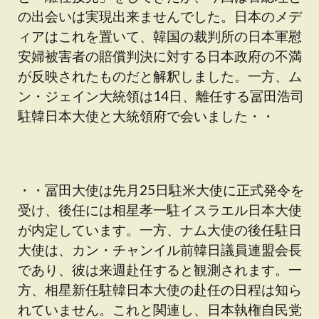
の​​出会いは実現出来ませんでした。日本のメデ
ィアはこれを置いて、韓国の裁判所の日本軍慰
安婦被害者の賠償判決に対する日本政府の不満
が反映されたものだと解釈しました。一方、ム
ン・ジェイン大統領は14日、離任する冨田浩司
駐韓日本大使と大統領府で会いました・・
・・冨田大使は先月25日駐米大使に正式発令を
受け、後任には相星孝一駐イスラエル日本大使
が内定しています。一方、ナム大使の後任駐日
大使は、カン・チャンイル前韓日議員連盟会長
であり、彼は来週赴任すると観測されます。一
方、相星新任駐韓日本大使の赴任の日程は知ら
れていません。これと関連し、日本執権自民党