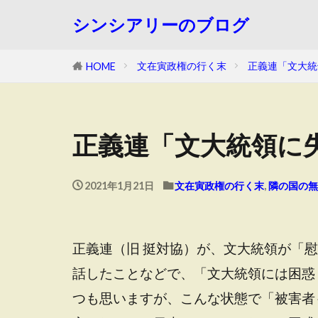
シンシアリーのブログ
文在寅政権の行く末
正義連「文大統
HOME
正義連「文大統領に
2021年1月21日
文在寅政権の行く末
,
隣の国の無
正義連（旧 挺対協）が、文大統領が「
話したことなどで、「文大統領には困惑
つも思いますが、こんな状態で「被害者