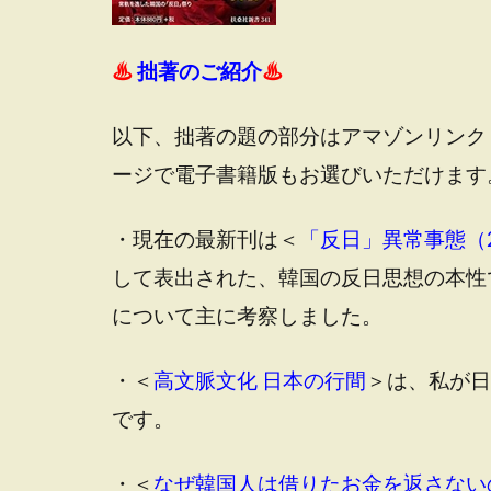
♨
拙著のご紹介
♨
以下、拙著の題の部分はアマゾンリンク
ージで電子書籍版もお選びいただけます
・現在の最新刊は＜
「反日」異常事態（2
して表出された、韓国の反日思想の本性
について主に考察しました。
・＜
高文脈文化 日本の行間
＞は、私が日
です。
・＜
なぜ韓国人は借りたお金を返さない