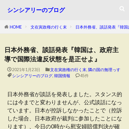
シンシアリーのブログ
HOME
文在寅政権の行く末
日本外務省、談話発表『韓国
日本外務省、談話発表『韓国は、政府主
導で国際法違反状態を是正せよ』
2021年1月23日
文在寅政権の行く末
,
隣の国の無理っす
シンシアリーのブログ
,
韓国情報
45件
日本外務省が談話を発表しました。スタンス的
には今までと変わりませんが、公式談話になっ
ています。日本が控訴しなかったことで（控訴
した場合、日本政府が裁判に参加したことにな
ります）、今日の0時から慰安婦賠償判決が確