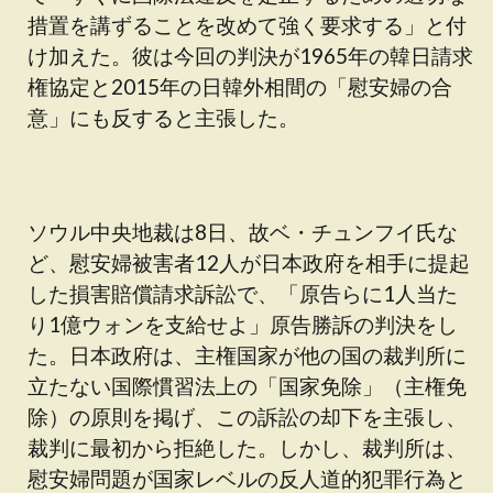
措置を講ずることを改めて強く要求する」と付
け加えた。彼は今回の判決が1965年の韓日請求
権協定と2015年の日韓外相間の「慰安婦の合
意」にも反すると主張した。
ソウル中央地裁は8日、故ベ・チュンフイ氏な
ど、慰安婦被害者12人が日本政府を相手に提起
した損害賠償請求訴訟で、「原告らに1人当た
り1億ウォンを支給せよ」原告勝訴の判決をし
た。日本政府は、主権国家が他の国の裁判所に
立たない国際慣習法上の「国家免除」（主権免
除）の原則を掲げ、この訴訟の却下を主張し、
裁判に最初から拒絶した。しかし、裁判所は、
慰安婦問題が国家レベルの反人道的犯罪行為と