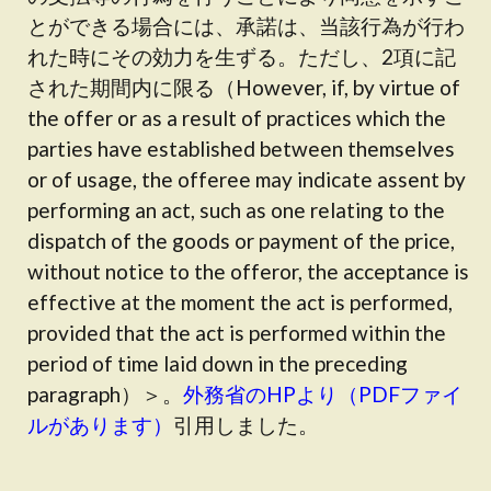
とができる場合には、承諾は、当該行為が行わ
れた時にその効力を生ずる。ただし、2項に記
された期間内に限る（However, if, by virtue of
the offer or as a result of practices which the
parties have established between themselves
or of usage, the offeree may indicate assent by
performing an act, such as one relating to the
dispatch of the goods or payment of the price,
without notice to the offeror, the acceptance is
effective at the moment the act is performed,
provided that the act is performed within the
period of time laid down in the preceding
paragraph）＞。
外務省のHPより（PDFファイ
ルがあります）
引用しました。