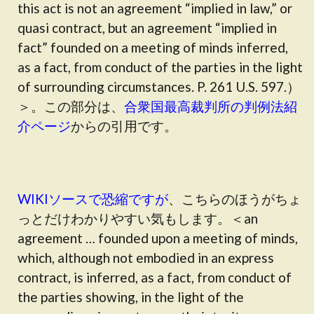
this act is not an agreement “implied in law,” or
quasi contract, but an agreement “implied in
fact” founded on a meeting of minds inferred,
as a fact, from conduct of the parties in the light
of surrounding circumstances. P. 261 U.S. 597.）
＞。この部分は、
合衆国最高裁判所の判例法紹
介ページ
からの引用です。
WIKIソースで恐縮ですが
、こちらのほうがちょ
っとだけわかりやすい気もします。＜an
agreement … founded upon a meeting of minds,
which, although not embodied in an express
contract, is inferred, as a fact, from conduct of
the parties showing, in the light of the