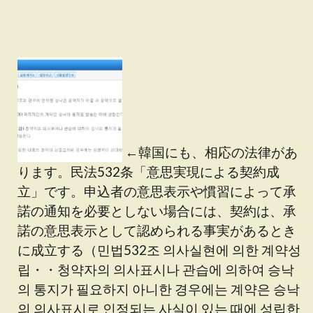
←韓国にも、相応の法律があ
ります。民法532条「意思実現による契約成
立」です。申込者の意思表示や慣習によって承
諾の通知を必要としない場合には、契約は、承
諾の意思表示として認められる事実があるとき
に成立する（민법532조 의사실현에 의한 계약성
립・・청약자의 의사표시나 관습에 의하여 승낙
의 통지가 필요하지 아니한 경우에는 계약은 승낙
의 의사표시로 인정되는 사실이 있는 때에 성립한