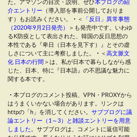
た。アマゾンの目次・説明、ぜひ
本ブログの紹
介エントリー
（
導入部を事前公開しておりま
す
）もお読みください。
・
＜
「反日」異常事態
（2020年9月2日発売）
＞も発売中です
。いわゆ
るK防疫として表出された、韓国の反日思想の
本性である『卑日（日本を見下す）』とその虚
しさについて主に考察しました。
・
＜
高文脈文
化 日本の行間
＞は、私が日本で暮らしながら感
じた、日本、特に『日本語』の不思議な魅力に
関する本です。
・
本ブログのコメント投稿、VPN・PROXYから
はうまくいかない場合があります。リンクは
httpの「h」を消してください。
サブブログに議
論エントリー（1～3）と雑談エントリーを用意
しました
。サブブログは、コメントに返信可能