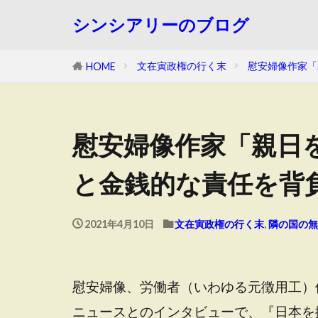
シンシアリーのブログ
文在寅政権の行く末
慰安婦像作家「
HOME
慰安婦像作家「親日
と金銭的な責任を背
2021年4月10日
文在寅政権の行く末
,
隣の国の無
慰安婦像、労働者（いわゆる元徴用工）
ニュースとのインタビューで、『日本を