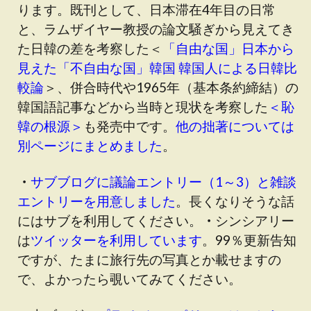
ります。既刊として、日本滞在4年目の日常
と、ラムザイヤー教授の論文騒ぎから見えてき
た日韓の差を考察した＜
「自由な国」日本から
見えた「不自由な国」韓国 韓国人による日韓比
較論
＞、併合時代や1965年（基本条約締結）の
韓国語記事などから当時と現状を考察した
＜恥
韓の根源＞
も発売中です。
他の拙著については
別ページにまとめました
。
・
サブブログに議論エントリー（1～3）と雑談
エントリーを用意しました
。長くなりそうな話
にはサブを利用してください。
・
シンシアリー
は
ツイッターを利用しています
。99％更新告知
ですが、たまに旅行先の写真とか載せますの
で、よかったら覗いてみてください。