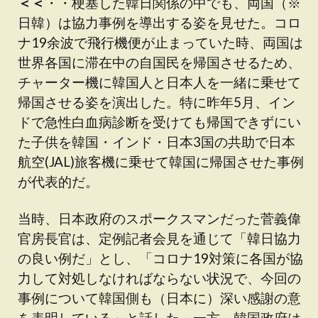
＜＜
・・梗塞した韓日関係の中でも、両国（※
日韓）は協力事例を導出する姿を見せた。コロ
ナ19余波で飛行機便が止まっていた時、両国は
世界各国に滞在中の自国民を帰国させるため、
チャーター機に韓国人と日本人を一緒に乗せて
帰国させる姿を演出した。特に昨年5月、イン
ドで急性白血病診断を受けても帰国できずにい
た子供を韓国・インド・日本3国の共助で日本
航空(JAL)旅客機に乗せて韓国に帰国させた事例
が代表的だ。
当時、日本政府のスポークスマンだった菅義偉
官房長官は、定例記者会見を通じて「韓日協力
の良い例だ」とし、「コロナ19対策に各国が協
力して対処しなければならない状況で、今回の
事例について韓国側も（日本に）深い感謝の意
を表明している」と話した。一方、韓国政府は