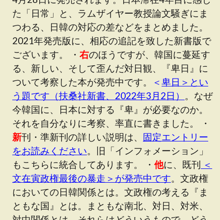
た「日常」と、ラムザイヤー教授論文騒ぎにま
つわる、日韓の対応の差などをまとめました。
2021年発売版に、相応の追記を致した新書版で
ございます。 ・
右
のほうですが、韓国に蔓延す
る、新しい、そして歪んだ対日観、『卑日』に
ついて考察した本が発売中です。
＜
卑日＞とい
う題です（扶桑社新書、2022年3月2日）
。なぜ
今韓国に、日本に対する『卑』が必要なのか。
それを自分なりに考察、率直に書きました。 ・
新
刊・準新刊の詳しい説明は、
固定エントリー
をお読みください
。旧「インフォメーション」
もこちらに統合してあります。 ・
他
に、既刊
＜
文在寅政権最後の暴走＞が発売中です
。文政権
においての日韓関係とは。文政権の考える『ま
ともな国』とは。まともな南北、対日、対米、
対中関係とは。それらはどういうもので、どう