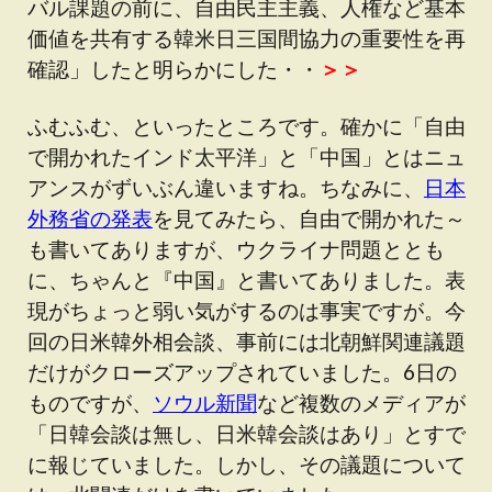
バル課題の前に、自由民主主義、人権など基本
価値を共有する韓米日三国間協力の重要性を再
確認」したと明らかにした・・
＞＞
ふむふむ、といったところです。確かに「自由
で開かれたインド太平洋」と「中国」とはニュ
アンスがずいぶん違いますね。ちなみに、
日本
外務省の発表
を見てみたら、自由で開かれた～
も書いてありますが、ウクライナ問題ととも
に、ちゃんと『中国』と書いてありました。表
現がちょっと弱い気がするのは事実ですが。今
回の日米韓外相会談、事前には北朝鮮関連議題
だけがクローズアップされていました。6日の
ものですが、
ソウル新聞
など複数のメディアが
「日韓会談は無し、日米韓会談はあり」とすで
に報じていました。しかし、その議題について