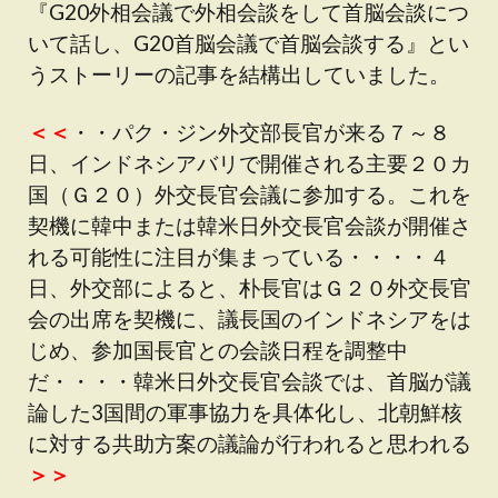
『G20外相会議で外相会談をして首脳会談につ
いて話し、G20首脳会議で首脳会談する』とい
うストーリーの記事を結構出していました。
＜＜
・・パク・ジン外交部長官が来る７～８
日、インドネシアバリで開催される主要２０カ
国（Ｇ２０）外交長官会議に参加する。これを
契機に韓中または韓米日外交長官会談が開催さ
れる可能性に注目が集まっている・・・・４
日、外交部によると、朴長官はＧ２０外交長官
会の出席を契機に、議長国のインドネシアをは
じめ、参加国長官との会談日程を調整中
だ・・・・韓米日外交長官会談では、首脳が議
論した3国間の軍事協力を具体化し、北朝鮮核
に対する共助方案の議論が行われると思われる
＞＞