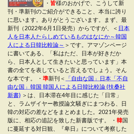
・
皆
様のおかげで、こうして新
刊・準新刊のご紹介ができること、本当に誇り
に思います。ありがとうございます。まず、最
新刊（2022年6月1日発売）からですが、＜
日本
人を日本人たらしめているものはなにか～韓国
人による日韓比較論～
＞です。アマゾンページ
に書いてある、「私はただ、日本が好きだか
ら、日本人として生きたいと思っています」本
書の全てを表していると言えるでしょう。そん
な本です。 ・
準
新刊＜
「自由な国」日本「不自
由な国」韓国 韓国人による日韓比較論 (扶桑社
新書)
＞は、日本滞在4年目に感じた「日常」
と、ラムザイヤー教授論文騒ぎにまつわる、日
韓の対応の差などをまとめました。2021年発売
版に、相応の追記を致した新書版です。 ・
韓
国
に蔓延する対日観、『卑日』について考察した