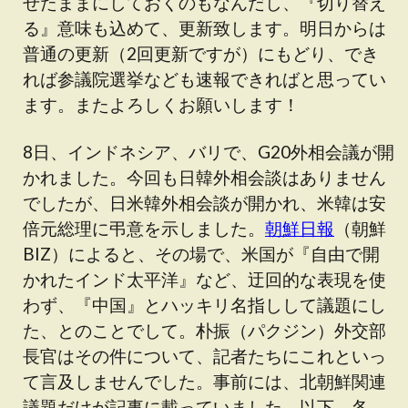
せたままにしておくのもなんだし、『切り替え
る』意味も込めて、更新致します。明日からは
普通の更新（2回更新ですが）にもどり、でき
れば参議院選挙なども速報できればと思ってい
ます。またよろしくお願いします！
8日、インドネシア、バリで、G20外相会議が開
かれました。今回も日韓外相会談はありません
でしたが、日米韓外相会談が開かれ、米韓は安
倍元総理に弔意を示しました。
朝鮮日報
（朝鮮
BIZ）によると、その場で、米国が『自由で開
かれたインド太平洋』など、迂回的な表現を使
わず、『中国』とハッキリ名指しして議題にし
た、とのことでして。朴振（パクジン）外交部
長官はその件について、記者たちにこれといっ
て言及しませんでした。事前には、北朝鮮関連
議題だけが記事に載っていました。以下、各