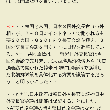
は、北関連だけを書いていました。
＜＜
・・韓国と米国、日本３国外交長官（※外
相）が、７～８日にインドネシアで開かれる主
要２０カ国（Ｇ２０）外交長官会談を迎え、３
国外交長官会談を開く方向に日程を調整してい
る。6日、共同通信は、「韓米日外交長官は今
回の会談で先月末、北大西洋条約機構(NATO)首
脳会議で開かれた韓米日3国首脳会談で協議し
た北朝鮮対策を具体化する方案を議論するだろ
う」と明らかにした・・
・・ただし日本政府は韓日外交長官会談や日中
外交長官会談は開催は保留することにした。
NATO首脳会議の時も韓日首脳会談はなかった