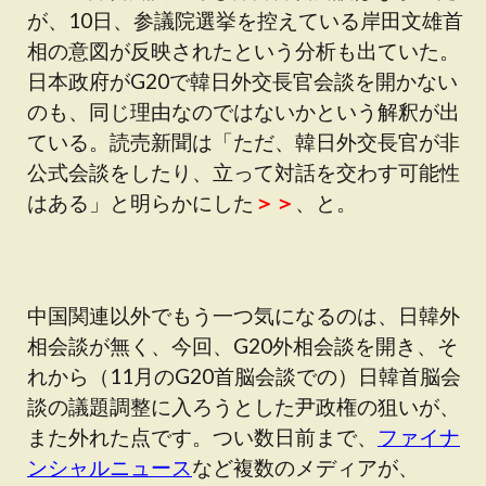
が、10日、参議院選挙を控えている岸田文雄首
相の意図が反映されたという分析も出ていた。
日本政府がG20で韓日外交長官会談を開かない
のも、同じ理由なのではないかという解釈が出
ている。読売新聞は「ただ、韓日外交長官が非
公式会談をしたり、立って対話を交わす可能性
はある」と明らかにした
＞＞
、と。
中国関連以外でもう一つ気になるのは、日韓外
相会談が無く、今回、G20外相会談を開き、そ
れから（11月のG20首脳会談での）日韓首脳会
談の議題調整に入ろうとした尹政権の狙いが、
また外れた点です。つい数日前まで、
ファイナ
ンシャルニュース
など複数のメディアが、