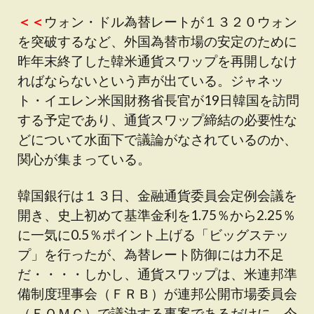
＜＜
ウォン・ドル為替レートが１３２０ウォン
を突破するなど、外国為替市場の安定のために
昨年末終了した韓米通貨スワップを再開しなけ
ればならないという声が出ている。ジャネッ
ト・イエレン米国財務省長官が19日韓国を訪問
する予定であり、通貨スワップ締結の必要性な
どについて水面下で議論がなされているのか、
関心が集まっている。
韓国銀行は１３日、金融通貨委員会定例会議を
開き、史上初めて基準金利を1.75％から2.25％
に一気に0.5％ポイント上げる「ビッグステッ
プ」を行ったが、為替レート防御には力不足
だ・・・・しかし、通貨スワップは、米連邦準
備制度理事会（ＦＲＢ）が連邦公開市場委員会
（ＦＯＭＣ）で議決する事案であるだけに、今