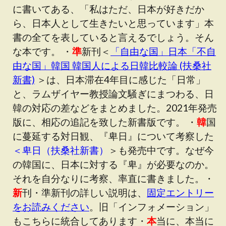
に書いてある、「私はただ、日本が好きだか
ら、日本人として生きたいと思っています」本
書の全てを表していると言えるでしょう。そん
な本です。 ・
準
新刊＜
「自由な国」日本「不自
由な国」韓国 韓国人による日韓比較論 (扶桑社
新書)
＞は、日本滞在4年目に感じた「日常」
と、ラムザイヤー教授論文騒ぎにまつわる、日
韓の対応の差などをまとめました。2021年発売
版に、相応の追記を致した新書版です。 ・
韓
国
に蔓延する対日観、『卑日』について考察した
＜卑日（扶桑社新書）
＞も発売中です。なぜ今
の韓国に、日本に対する『卑』が必要なのか。
それを自分なりに考察、率直に書きました。・
新
刊・準新刊の詳しい説明は、
固定エントリー
をお読みください
。旧「インフォメーション」
もこちらに統合してあります・
本
当に、本当に