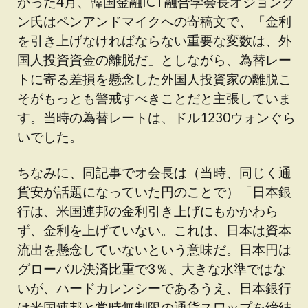
かった4月、韓国金融ICT融合学会長オジョング
ン氏はペンアンドマイクへの寄稿文で、「金利
を引き上げなければならない重要な変数は、外
国人投資資金の離脱だ」としながら、為替レー
トに寄る差損を懸念した外国人投資家の離脱こ
そがもっとも警戒すべきことだと主張していま
す。当時の為替レートは、ドル1230ウォンぐら
いでした。
ちなみに、同記事でオ会長は（当時、同じく通
貨安が話題になっていた円のことで）「日本銀
行は、米国連邦の金利引き上げにもかかわら
ず、金利を上げていない。これは、日本は資本
流出を懸念していないという意味だ。日本円は
グローバル決済比重で3％、大きな水準ではな
いが、ハードカレンシーであるうえ、日本銀行
は米国連邦と常時無制限の通貨スワップを締結