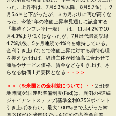
った。上昇率は、7月6.3％以降、8月5.7％）、9
月5.6％と下がったが、３カ月ぶりに再び高くな
った。今後1年の物価上昇率見通しに該当する
「期待インフレ率(一般）」は、11月4.2%で10
月4.3%より低くはなったが、7月歴代最高記録
4.7%以後、5ヶ月連続で4%台を維持している。
金利引き上げなどで物価上昇に対する期待心理
を抑えなければ、経済主体が物価高に合わせて
商品やサービス価格、賃金などを引き上げ、さ
らなる物価上昇要因となる
・・＞＞
＜＜（※米国との金利差について）・・
2日(現
地時間)米国連邦準備制度(Fed)は、異例の4連続
ジャイアントステップ(基準金利0.75%ポイント
引き上げ)を行い、最大1.00%pまで広がった韓
国(3.00%)と米国(3.75～4.00%)の基準金利差