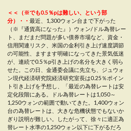
＜＜（※でも0.5％pは難しい、という部
分）・・
最近、1,300ウォン台まで下がった
（※『通貨高になった』）ウォン/ドル為替レー
ト、まだまだ問題が多い債券市場など、資金・
信用関連リスク、米国の金利引き上げ速度調節
の可能性、ますます明確になってきた景気低迷
が、連続で0.5％p引き上げの名分を大きく弱ら
せた。この日、金通委会議に先立ち、ジュウォ
ン現代経済研究院経済研究室長は0.25％ポイン
ト引き上げを予想し、「最近の為替レートは安
定化段階にある。ドル為替レートは1,050～
1,250ウォンの範囲で動いてきた。1,400ウォン
台の為替レートは、大きな危機状態でもないか
ぎり説明が難しい。したがって、徐々に適正為
替レート水準の1,250ウォン以下に下がるだろ