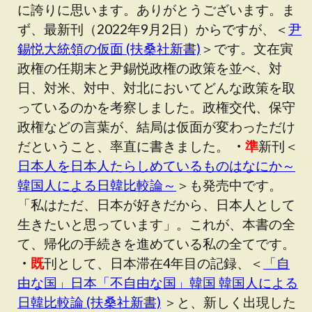
に誇りに思います。ありがとうございます。ま
ず、最新刊（2022年9月2日）からですが、＜
尹
錫悦大統領の仮面 (扶桑社新書)
＞です。文在寅
政権の任期末と尹錫悦政権の政策を並べ、対
日、対米、対中、対北においてどんな政策を取
っているのかを考察しました。政権交代、保守
政権などの言葉が、結局は仮面が変わっただけ
だということ、率直に書きました。
・
準
新刊＜
日本人を日本人たらしめているものはなにか～
韓国人による日韓比較論～
＞も発売中です。
「私はただ、日本が好きだから、日本人として
生きたいと思っています」。これが、本書の全
て、帰化の手続きを進めている私の全てです。
・
既
刊として、日本滞在4年目の記録、＜
「自
由な国」日本「不自由な国」韓国 韓国人による
日韓比較論 (扶桑社新書)
＞と、新しく出現した