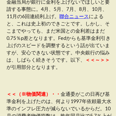
金融当局が銀行に金利を上げないでほしいと要
請する事態に。4月、5月、7月、8月、10月、
11月の6回連続利上げ。
聯合ニュース
による
と、これは史上初のできごとです。しかし、そ
こまでやっても、まだ米国との金利差はまだ
0.75％p差となります。Fedからも基準金利引き
上げのスピードを調整するという話が出ていま
すが、安心できない状態です。中央銀行の悩み
は、しばらく続きそうです。以下、
＜＜～＞＞
が引用部分となります。
＜＜（※物価関連）・・
金通委がこの日再び基
準金利を上げたのは、何より1997年依頼最大水
準のインフレ圧力が減らないでいるからだ。10
月の消費者物価指数は、昨年同月比で5.7％上が