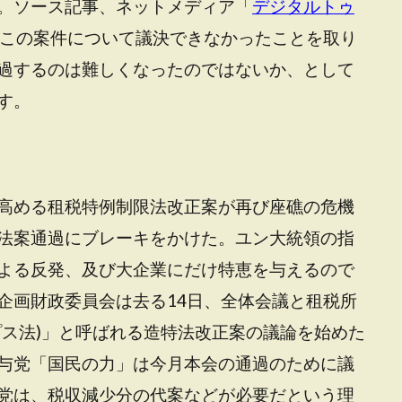
。ソース記事、ネットメディア「
デジタルトゥ
でこの案件について議決できなかったことを取り
過するのは難しくなったのではないか、として
す。
高める租税特例制限法改正案が再び座礁の危機
法案通過にブレーキをかけた。ユン大統領の指
よる反発、及び大企業にだけ特恵を与えるので
企画財政委員会は去る14日、全体会議と租税所
プス法)」と呼ばれる造特法改正案の議論を始めた
与党「国民の力」は今月本会の通過のために議
党は、税収減少分の代案などが必要だという理