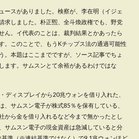
ュースがありました。検察が、李在明（イジェ
請求しました。朴正煕、全斗煥政権でも、野党
せん。イ代表のことは、裁判結果とかあったら
す。このことで、もうKチップス法の通過可能性
う。本題はここまでですが、ソース記事でちょ
します。サムスンとて余裕があるわけではな
ン・ディスプレイから20兆ウォンを借り入れた、
は、サムスン電子が株式85％を保有している、
社から金を借り入れるなど今まで無かったとし
、サムスン電子の現金資産は急減していると分
途基準（※連結基準ではなく）で9.1兆ウォンほど