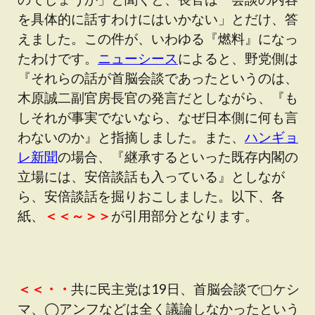
を具体的に話すわけにはいかない」とだけ、答
えました。この件が、いわゆる『燃料』になっ
たわけです。
ニューシース
によると、野党側は
『それらの話が首脳会談であったというのは、
木原誠二副官房長官の発言だとしながら、『も
しそれが事実でないなら、なぜ日本側に何も言
わないのか』と指摘しました。また、
ハンギョ
レ新聞
の場合、『継承するといった既存内閣の
立場には、安倍談話も入っている』としなが
ら、安倍談話を掘りおこしました。以下、各
紙、
＜＜～＞＞
が引用部分となります。
＜＜・・
共に民主党は19日、首脳会談で▢ケシ
マ、◯アンフなどは全く議論しなかったという