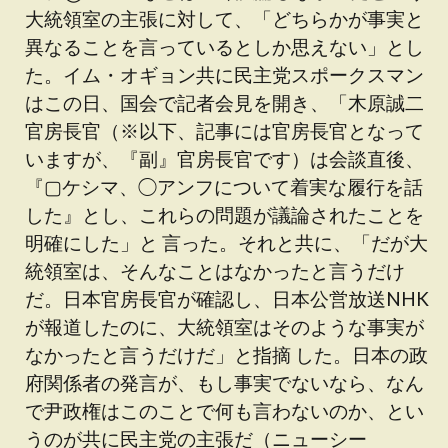
大統領室の主張に対して、「どちらかが事実と
異なることを言っているとしか思えない」とし
た。イム・オギョン共に民主党スポークスマン
はこの日、国会で記者会見を開き、「木原誠二
官房長官（※以下、記事には官房長官となって
いますが、『副』官房長官です）は会談直後、
『▢ケシマ、◯アンフについて着実な履行を話
した』とし、これらの問題が議論されたことを
明確にした」と 言った。それと共に、「だが大
統領室は、そんなことはなかったと言うだけ
だ。日本官房長官が確認し、日本公営放送NHK
が報道したのに、大統領室はそのような事実が
なかったと言うだけだ」と指摘 した。日本の政
府関係者の発言が、もし事実でないなら、なん
で尹政権はこのことで何も言わないのか、とい
うのが共に民主党の主張だ（ニューシー