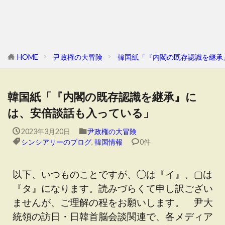
HOME
尹政権の大冒険
韓国紙「『内閣の既存認識を継承
韓国紙「『内閣の既存認識を継承』に
は、安倍談話も入っている」
2023年3月20日
尹政権の大冒険
シンシアリーのブログ
,
韓国情報
0件
以下、いつものことですが、◯は『イ』、▢は
『タ』になります。読みづらくて申し訳ござい
ませんが、ご理解の程をお願いします。 尹大
統領の訪日・日韓首脳会談関連で、各メディア