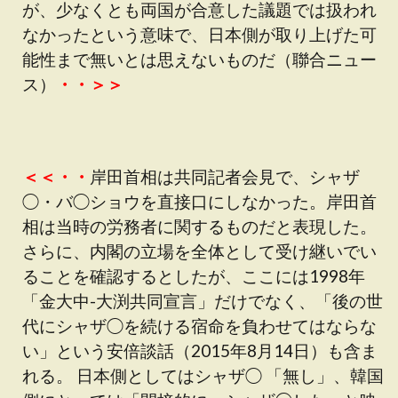
が、少なくとも両国が合意した議題では扱われ
なかったという意味で、日本側が取り上げた可
能性まで無いとは思えないものだ（聯合ニュー
ス）
・・＞＞
＜＜・・
岸田首相は共同記者会見で、シャザ
◯・バ◯ショウを直接口にしなかった。岸田首
相は当時の労務者に関するものだと表現した。
さらに、内閣の立場を全体として受け継いでい
ることを確認するとしたが、ここには1998年
「金大中-大渕共同宣言」だけでなく、「後の世
代にシャザ◯を続ける宿命を負わせてはならな
い」という安倍談話（2015年8月14日）も含ま
れる。 日本側としてはシャザ◯ 「無し」、韓国