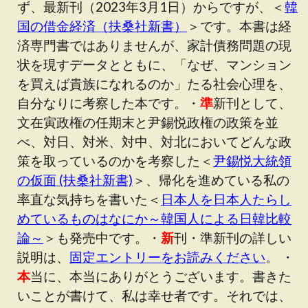
ず、最新刊（2023年3月1日）からですが、＜
韓
国の借金経済（扶桑社新書）
＞です。本書は経
済専門書ではありませんが、家計債務問題の現
状を現すデータとともに、「なぜ、マンション
を買えば貴族になれるのか」たる社会心理を、
自分なりに考察した本です。・
準
新刊として、
文在寅政権の任期末と尹錫悦政権の政策を並
べ、対日、対米、対中、対北においてどんな政
策を取っているのかを考察した＜
尹錫悦大統領
の仮面 (扶桑社新書)
＞、帰化を進めている私の
率直な気持ちを書いた＜
日本人を日本人たらし
めているものはなにか～韓国人による日韓比較
論～
＞も発売中です。・
新
刊・準新刊の詳しい
説明は、
固定エントリーをお読みください
。 ・
本
当に、本当にありがとうございます。書きた
いことが書けて、私は幸せ者です。それでは、