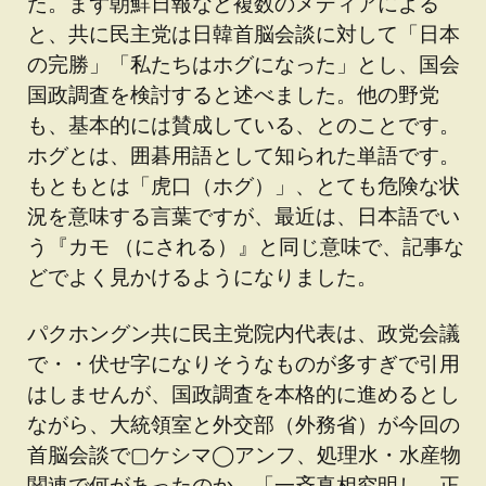
た。まず朝鮮日報など複数のメディアによる
と、共に民主党は日韓首脳会談に対して「日本
の完勝」「私たちはホグになった」とし、国会
国政調査を検討すると述べました。他の野党
も、基本的には賛成している、とのことです。
ホグとは、囲碁用語として知られた単語です。
もともとは「虎口（ホグ）」、とても危険な状
況を意味する言葉ですが、最近は、日本語でい
う『カモ （にされる）』と同じ意味で、記事な
どでよく見かけるようになりました。
パクホングン共に民主党院内代表は、政党会議
で・・伏せ字になりそうなものが多すぎで引用
はしませんが、国政調査を本格的に進めるとし
ながら、大統領室と外交部（外務省）が今回の
首脳会談で▢ケシマ◯アンフ、処理水・水産物
関連で何があったのか、「一斉真相究明し、正