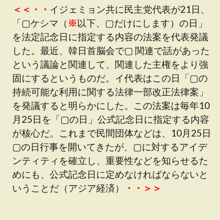
＜＜・・
イジェミョン共に民主党代表が21日、
「▢ケシマ（
※
以下、▢だけにします）の日」
を法定記念日に指定する内容の法案を代表発議
した。最近、韓日首脳会で▢ 関連で話があった
という議論と関連して、関連した主権をより強
固にするというものだ。イ代表はこの日「▢の
持続可能な利用に関する法律一部改正法律案」
を発議すると明らかにした。この法案は毎年10
月25日を「▢の日」公式記念日に指定する内容
が核心だ。これまで民間団体などは、10月25日
▢の日行事を開いてきたが、▢に対するアイデ
ンティティを確立し、重要性などを知らせるた
めにも、公式記念日に定めなければならないと
いうことだ（アジア経済）
・・＞＞