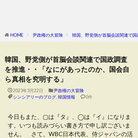
HOME
尹政権の大冒険
韓国、野党側が首脳会談関連で国
韓国、野党側が首脳会談関連で国政調査
を推進・・「なにがあったのか、国会自
ら真相を究明する」
2023年3月22日
尹政権の大冒険
シンシアリーのブログ
,
韓国情報
0件
今日もまた、▢は『タ』、◯は『イ』になりま
す。いつも読みづらい書き方で申し訳ございま
せん。 さて、WBC日本代表、侍ジャパンの活