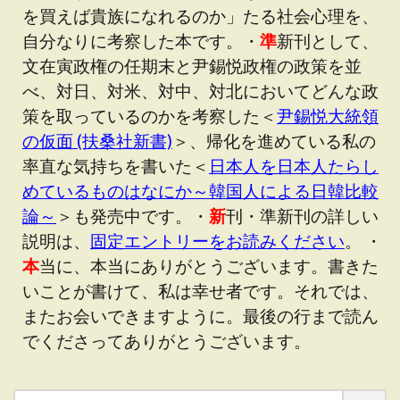
を買えば貴族になれるのか」たる社会心理を、
自分なりに考察した本です。・
準
新刊として、
文在寅政権の任期末と尹錫悦政権の政策を並
べ、対日、対米、対中、対北においてどんな政
策を取っているのかを考察した＜
尹錫悦大統領
の仮面 (扶桑社新書)
＞、帰化を進めている私の
率直な気持ちを書いた＜
日本人を日本人たらし
めているものはなにか～韓国人による日韓比較
論～
＞も発売中です。・
新
刊・準新刊の詳しい
説明は、
固定エントリーをお読みください
。 ・
本
当に、本当にありがとうございます。書きた
いことが書けて、私は幸せ者です。それでは、
またお会いできますように。最後の行まで読ん
でくださってありがとうございます。