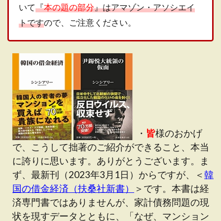
いて
『
本の題の部分
』はアマゾン・アソシエイ
トです
ので、ご注意ください。
・
皆
様のおかげ
で、こうして拙著のご紹介ができること、本当
に誇りに思います。ありがとうございます。ま
ず、最新刊（2023年3月1日）からですが、＜
韓
国の借金経済（扶桑社新書）
＞です。本書は経
済専門書ではありませんが、家計債務問題の現
状を現すデータとともに、「なぜ、マンション