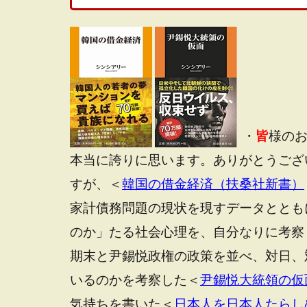
・
皆
様の
本当に誇りに思います。ありがとうござい
すが、＜
韓国の借金経済（扶桑社新書）
家計債務問題の現状を現すデータととも
のか」たる社会心理を、自分なりに考察
期末と尹錫悦政権の政策を並べ、対日、
いるのかを考察した＜
尹錫悦大統領の仮面
気持ちを書いた＜
日本人を日本人たらし