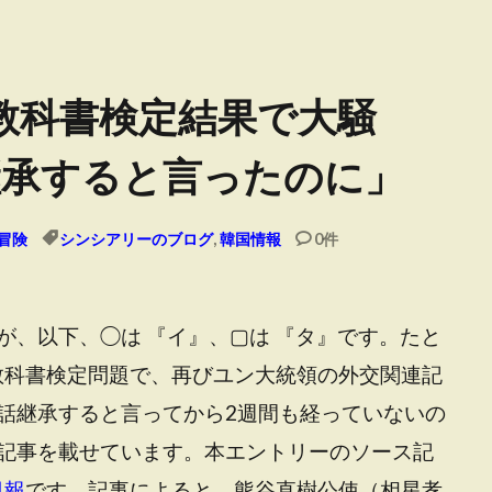
教科書検定結果で大騒
継承すると言ったのに」
冒険
シンシアリーのブログ
,
韓国情報
0件
が、以下、◯は 『イ』、▢は 『タ』です。たと
 教科書検定問題で、再びユン大統領の外交関連記
話継承すると言ってから2週間も経っていないの
記事を載せています。本エントリーのソース記
日報
です。記事によると、熊谷直樹公使（相星孝