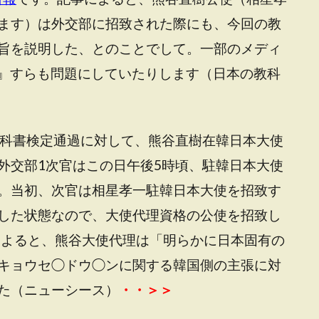
ます）は外交部に招致された際にも、今回の教
旨を説明した、とのことでして。一部のメディ
』すらも問題にしていたりします（日本の教科
教科書検定通過に対して、熊谷直樹在韓日本大使
外交部1次官はこの日午後5時頃、駐韓日本大使
。当初、次官は相星孝一駐韓日本大使を招致す
した状態なので、大使代理資格の公使を招致し
によると、熊谷大使代理は「明らかに日本固有の
キョウセ◯ドウ◯ンに関する韓国側の主張に対
た（ニューシース）
・・＞＞