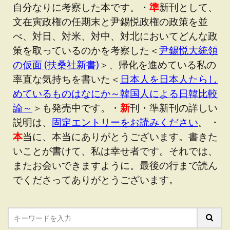
自分なりに考察した本です。・
準
新刊として、
文在寅政権の任期末と尹錫悦政権の政策を並
べ、対日、対米、対中、対北においてどんな政
策を取っているのかを考察した＜
尹錫悦大統領
の仮面 (扶桑社新書)
＞、帰化を進めている私の
率直な気持ちを書いた＜
日本人を日本人たらし
めているものはなにか～韓国人による日韓比較
論～
＞も発売中です。・
新
刊・準新刊の詳しい
説明は、
固定エントリーをお読みください
。 ・
本
当に、本当にありがとうございます。書きた
いことが書けて、私は幸せ者です。それでは、
またお会いできますように。最後の行まで読ん
でくださってありがとうございます。