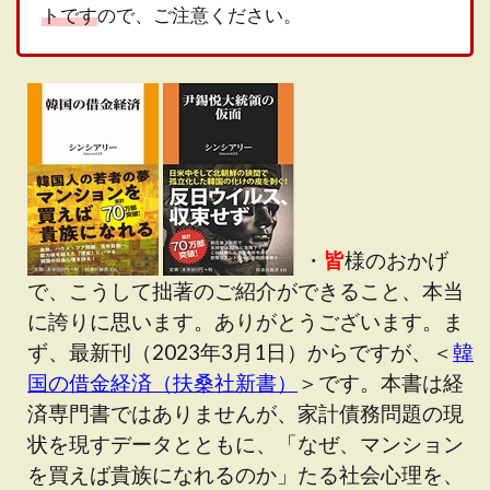
トです
ので、ご注意ください。
・
皆
様のおかげ
で、こうして拙著のご紹介ができること、本当
に誇りに思います。ありがとうございます。ま
ず、最新刊（2023年3月1日）からですが、＜
韓
国の借金経済（扶桑社新書）
＞です。本書は経
済専門書ではありませんが、家計債務問題の現
状を現すデータとともに、「なぜ、マンション
を買えば貴族になれるのか」たる社会心理を、