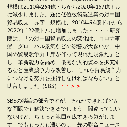
規模は2010年264億ドルから2020年157億ドル
に減少しました。逆に低位技術製造業の対中国
貿易収支「赤字」規模は、2010年94億ドルから
2020年122億ドルに増加しました・・・・研究
院は、「の対中国貿易収支の変化は、コロナ事
態、グローバル景気などの影響が大きいが、中
国の貿易競争力上昇が伴って現れた現象だ」と
し「革新能力を高め、優秀な人的資本を拡充す
るなど産業競争力を改善し、 これを貿易競争力
につなげる努力を並行しなければならない」と
助言しました（SBS）
・・＞＞
SBSの結論の部分ですが、それができればどん
な問題でも解決できるでしょう。間違ってはい
ないけど、ちょっと範囲が広すぎる気がしま
す。でももっとも凄いのは、先の聯合ニュース