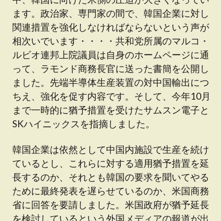
ます。政治家、専門家の間で、韓国企業に対し
関連措置を強化しなければならないという声が
相次いでいます・・・・共和党所属のマルコ・
ルビオ連邦上院議員は自身のホームページに通
って、ラモンド商務長官に送った書簡を公開し
ました。先端半導体生産装置の対中国輸出につ
ちえ、強化を促す内容です。そして、今年10月
まで一時的に猶予措置を受けたサムスン電子と
SKハイニックスを指摘しました。
韓国企業は依然として中国内施設で生産を続け
ているとし、これらに対する適用猶予措置を延
長するのか、それとも韓国の要求を聞いてやる
ために最終発表を遅らせているのか、米国商務
省に回答を要請しました。米国政府が猶予延長
を検討しているという外国メディアの報道が出