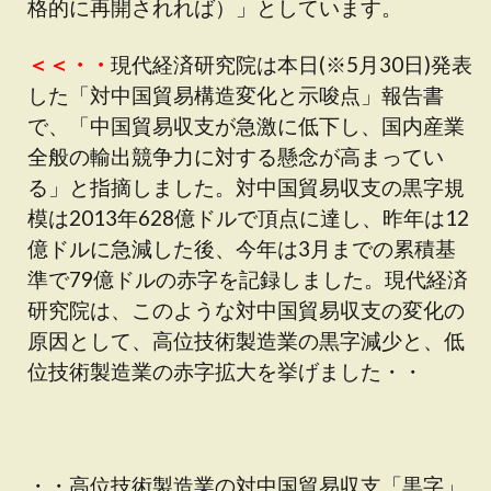
格的に再開されれば）」としています。
＜＜・・
現代経済研究院は本日(※5月30日)発表
した「対中国貿易構造変化と示唆点」報告書
で、「中国貿易収支が急激に低下し、国内産業
全般の輸出競争力に対する懸念が高まってい
る」と指摘しました。対中国貿易収支の黒字規
模は2013年628億ドルで頂点に達し、昨年は12
億ドルに急減した後、今年は3月までの累積基
準で79億ドルの赤字を記録しました。現代経済
研究院は、このような対中国貿易収支の変化の
原因として、高位技術製造業の黒字減少と、低
位技術製造業の赤字拡大を挙げました・・
・・高位技術製造業の対中国貿易収支「黒字」