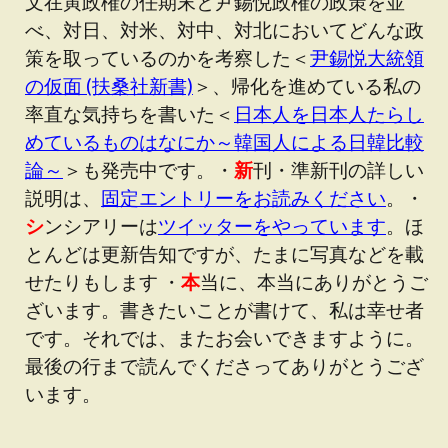
文在寅政権の任期末と尹錫悦政権の政策を並
べ、対日、対米、対中、対北においてどんな政
策を取っているのかを考察した＜
尹錫悦大統領
の仮面 (扶桑社新書)
＞、帰化を進めている私の
率直な気持ちを書いた＜
日本人を日本人たらし
めているものはなにか～韓国人による日韓比較
論～
＞も発売中です。・
新
刊・準新刊の詳しい
説明は、
固定エントリーをお読みください
。・
シ
ンシアリーは
ツイッターをやっています
。ほ
とんどは更新告知ですが、たまに写真などを載
せたりもします ・
本
当に、本当にありがとうご
ざいます。書きたいことが書けて、私は幸せ者
です。それでは、またお会いできますように。
最後の行まで読んでくださってありがとうござ
います。