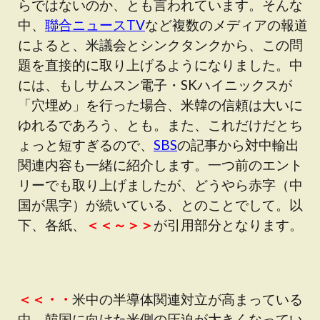
らではないのか、とも言われています。そんな
中、
聯合ニュースTV
など複数のメディアの報道
によると、米議会とシンクタンクから、この問
題を直接的に取り上げるようになりました。中
には、もしサムスン電子・SKハイニックスが
「穴埋め」を行った場合、米韓の信頼は大いに
ゆれるであろう、とも。また、これだけだとち
ょっと短すぎるので、
SBS
の記事から対中輸出
関連内容も一緒に紹介します。一つ前のエント
リーでも取り上げましたが、どうやら赤字（中
国が黒字）が続いている、とのことでして。以
下、各紙、
＜＜～＞＞
が引用部分となります。
＜＜・・
米中の半導体関連対立が高まっている
中、韓国に向けた米側の圧迫が大きくなってい