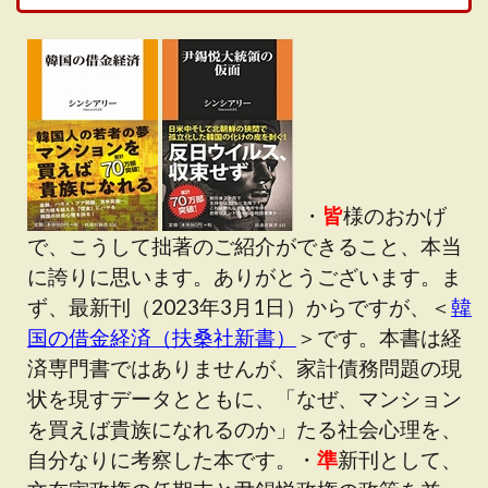
・
皆
様のおかげ
で、こうして拙著のご紹介ができること、本当
に誇りに思います。ありがとうございます。ま
ず、最新刊（2023年3月1日）からですが、＜
韓
国の借金経済（扶桑社新書）
＞です。本書は経
済専門書ではありませんが、家計債務問題の現
状を現すデータとともに、「なぜ、マンション
を買えば貴族になれるのか」たる社会心理を、
自分なりに考察した本です。・
準
新刊として、