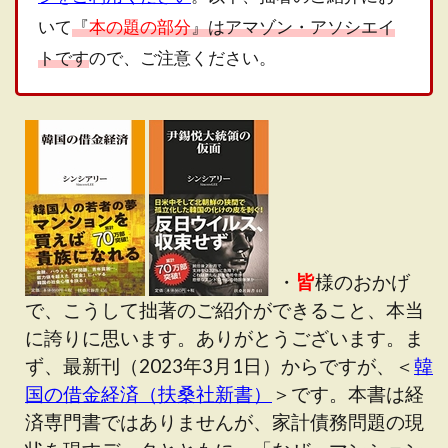
いて
『
本の題の部分
』はアマゾン・アソシエイ
トです
ので、ご注意ください。
・
皆
様のおかげ
で、こうして拙著のご紹介ができること、本当
に誇りに思います。ありがとうございます。ま
ず、最新刊（2023年3月1日）からですが、＜
韓
国の借金経済（扶桑社新書）
＞です。本書は経
済専門書ではありませんが、家計債務問題の現