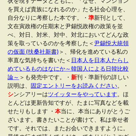
状を現すデータとともに、「なぜ、マンション
を買えば貴族になれるのか」たる社会心理を、
自分なりに考察した本です。・
準
新刊として、
文在寅政権の任期末と尹錫悦政権の政策を並
べ、対日、対米、対中、対北においてどんな政
策を取っているのかを考察した＜
尹錫悦大統領
の仮面 (扶桑社新書)
＞、帰化を進めている私の
率直な気持ちを書いた＜
日本人を日本人たらし
めているものはなにか～韓国人による日韓比較
論～
＞も発売中です。・
新
刊・準新刊の詳しい
説明は、
固定エントリーをお読みください
。・
シ
ンシアリーは
ツイッターをやっています
。ほ
とんどは更新告知ですが、たまに写真などを載
せたりもします ・
本
当に、本当にありがとうご
ざいます。書きたいことが書けて、私は幸せ者
です。それでは、またお会いできますように。