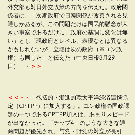
外交部も対日外交政策の方向を伝えた。政府関
係者は、「次期政府で日韓関係が改善される見
通しがあるが、この問題だけは国民的懸念が大
きい事案であるだけに、政府の基調に変化は無
い」とし「現政府とレベル、表現などは異なる
かもしれないが、立場は次の政府（※ユン政
権）も同じだ」と伝えた（中央日報3月29
日）・・
＞＞
＜＜・・
「包括的・漸進的環太平洋経済連携協
定（CPTPP）に加入する」。ユン政権の国政課
題の一つであるCPTPP加入は、あまりスピード
が出なかった。「チップ4」のような大きな通
商問題が優先され、与党・野党の対立が長引