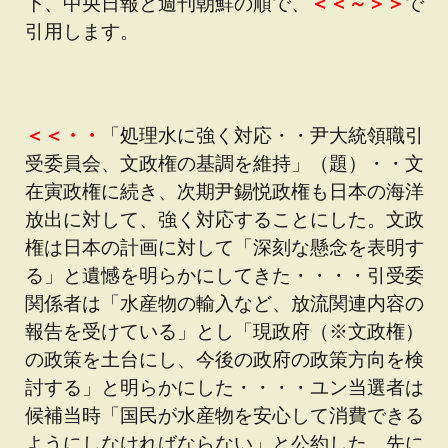
下、中央日報と週刊朝鮮の順で、
＜＜～＞＞
で
引用します。
＜＜・・
「処理水に強く対応・・尹大統領職引
受委員会、文政権の基調を維持」（題）・・文
在寅政権に続き、次期尹錫悦政権も日本の海洋
放出に対して、強く対応することにした。文政
権は日本の計画に対して「深刻な懸念を表明す
る」と遺憾を明らかにしてきた・・・・引受委
関係者は「水産物の輸入など、放流関連内容の
報告を受けている」とし「現政府（※文政権）
の政策を土台にし、今後の政府の政策方向を検
討する」と明らかにした・・・・ユン当選者は
候補当時「国民が水産物を安心して消費できる
ようにしなければならない」と公約した。先に