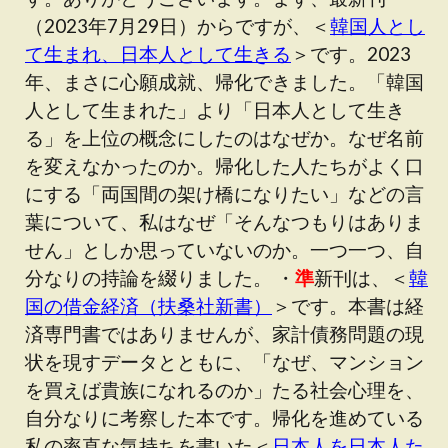
（2023年7月29日）からですが、＜
韓国人とし
て生まれ、日本人として生きる
＞です。2023
年、まさに心願成就、帰化できました。「韓国
人として生まれた」より「日本人として生き
る」を上位の概念にしたのはなぜか。なぜ名前
を変えなかったのか。帰化した人たちがよく口
にする「両国間の架け橋になりたい」などの言
葉について、私はなぜ「そんなつもりはありま
せん」としか思っていないのか。一つ一つ、自
分なりの持論を綴りました。 ・
準
新刊は、＜
韓
国の借金経済（扶桑社新書）
＞です。本書は経
済専門書ではありませんが、家計債務問題の現
状を現すデータとともに、「なぜ、マンション
を買えば貴族になれるのか」たる社会心理を、
自分なりに考察した本です。帰化を進めている
私の率直な気持ちを書いた＜
日本人を日本人た