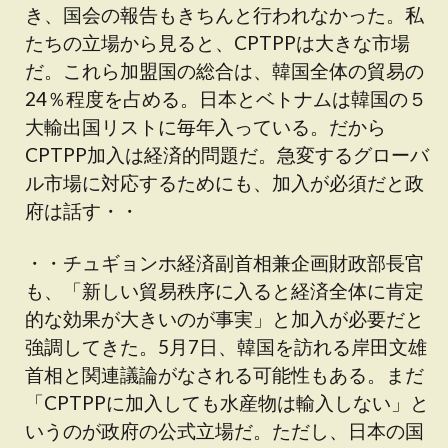
き、国会の報告もきちんと行われなかった。私
たちの立場から見ると、CPTPPは大きな市場
だ。これら加盟国の総合は、韓国全体の貿易の
24％程度を占める。日本とベトナムは韓国の５
大輸出国リストに毎年入っている。だから
CPTPP加入は経済的問題だ。急変するグローバ
ル市場に対応するためにも、加入が必須だと政
府は話す・・
・・チュギョンホ経済副首相兼企画財政部長官
も、「新しい貿易秩序に入ると経済全体に肯定
的な効果が大きいのが事実」と加入が必要だと
強調してきた。5月7日、韓国を訪れる岸田文雄
首相と関連議論がなされる可能性もある。まだ
「CPTPPに加入しても水産物は輸入しない」と
いうのが政府の公式立場だ。ただし、日本の国