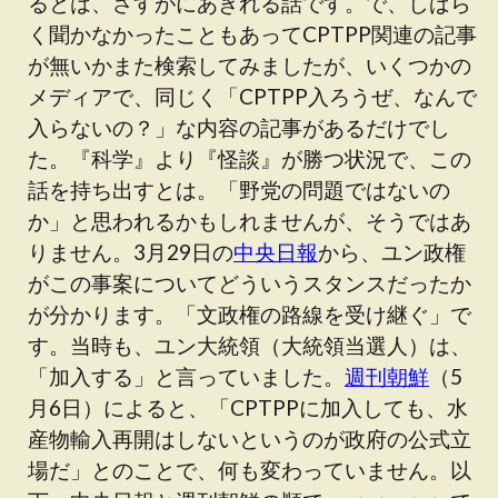
るとは、さすがにあきれる話です。で、しばら
く聞かなかったこともあってCPTPP関連の記事
が無いかまた検索してみましたが、いくつかの
メディアで、同じく「CPTPP入ろうぜ、なんで
入らないの？」な内容の記事があるだけでし
た。『科学』より『怪談』が勝つ状況で、この
話を持ち出すとは。「野党の問題ではないの
か」と思われるかもしれませんが、そうではあ
りません。3月29日の
中央日報
から、ユン政権
がこの事案についてどういうスタンスだったか
が分かります。「文政権の路線を受け継ぐ」で
す。当時も、ユン大統領（大統領当選人）は、
「加入する」と言っていました。
週刊朝鮮
（5
月6日）によると、「CPTPPに加入しても、水
産物輸入再開はしないというのが政府の公式立
場だ」とのことで、何も変わっていません。以