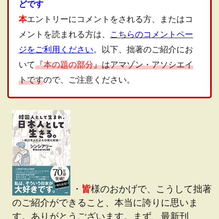
どです
本
エントリーにコメントをされる方、またはコ
メントを読まれる方は、
こちらのコメントペー
ジをご利用ください
。以下、拙著のご紹介にお
いて
『
本の題の部分
』はアマゾン・アソシエイ
トです
ので、ご注意ください。
・
皆
様のおかげで、こうして拙著
のご紹介ができること、本当に誇りに思いま
す。ありがとうございます。まず、最新刊