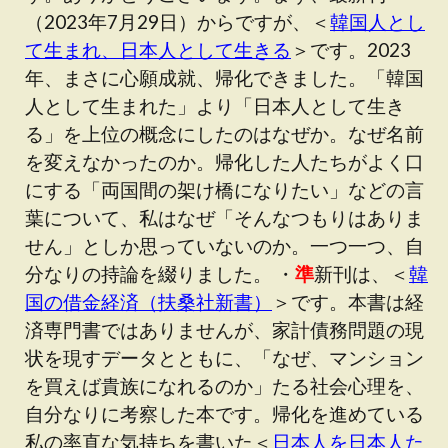
（2023年7月29日）からですが、＜
韓国人とし
て生まれ、日本人として生きる
＞です。2023
年、まさに心願成就、帰化できました。「韓国
人として生まれた」より「日本人として生き
る」を上位の概念にしたのはなぜか。なぜ名前
を変えなかったのか。帰化した人たちがよく口
にする「両国間の架け橋になりたい」などの言
葉について、私はなぜ「そんなつもりはありま
せん」としか思っていないのか。一つ一つ、自
分なりの持論を綴りました。 ・
準
新刊は、＜
韓
国の借金経済（扶桑社新書）
＞です。本書は経
済専門書ではありませんが、家計債務問題の現
状を現すデータとともに、「なぜ、マンション
を買えば貴族になれるのか」たる社会心理を、
自分なりに考察した本です。帰化を進めている
私の率直な気持ちを書いた＜
日本人を日本人た