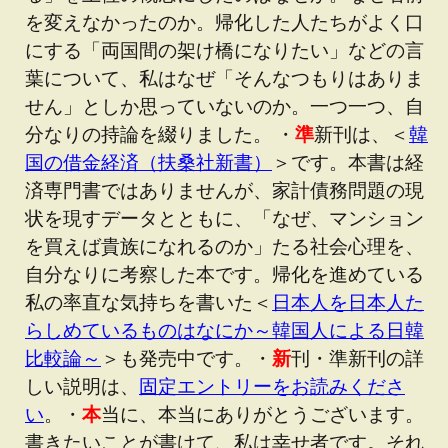
を変えなかったのか。帰化した人たちがよく口
にする「両国間の架け橋になりたい」などの言
葉について、私はなぜ「そんなつもりはありま
せん」としか思っていないのか。一つ一つ、自
分なりの持論を綴りました。 ・
準
新刊は、＜
韓
国の借金経済（扶桑社新書）
＞です。本書は経
済専門書ではありませんが、家計債務問題の現
状を現すデータとともに、「なぜ、マンション
を買えば貴族になれるのか」たる社会心理を、
自分なりに考察した本です。帰化を進めている
私の率直な気持ちを書いた＜
日本人を日本人た
らしめているものはなにか～韓国人による日韓
比較論～
＞も発売中です。・
新
刊・準新刊の詳
しい説明は、
固定エントリーをお読みくださ
い
。・
本
当に、本当にありがとうございます。
書きたいことが書けて、私は幸せ者です。それ