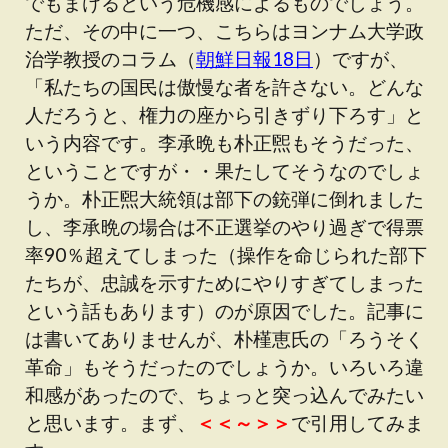
でもまけるという危機感によるものでしょう。
ただ、その中に一つ、こちらはヨンナム大学政
治学教授のコラム（
朝鮮日報18日
）ですが、
「私たちの国民は傲慢な者を許さない。どんな
人だろうと、権力の座から引きずり下ろす」と
いう内容です。李承晩も朴正煕もそうだった、
ということですが・・果たしてそうなのでしょ
うか。朴正煕大統領は部下の銃弾に倒れました
し、李承晩の場合は不正選挙のやり過ぎで得票
率90％超えてしまった（操作を命じられた部下
たちが、忠誠を示すためにやりすぎてしまった
という話もあります）のが原因でした。記事に
は書いてありませんが、朴槿恵氏の「ろうそく
革命」もそうだったのでしょうか。いろいろ違
和感があったので、ちょっと突っ込んでみたい
と思います。まず、
＜＜～＞＞
で引用してみま