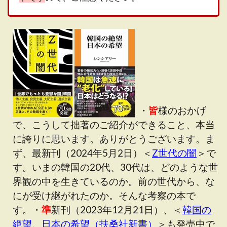
・
皆
様のおかげ
で、こうして拙著のご紹介ができること、本当
に誇りに思います。ありがとうございます。ま
ず、最新刊（2024年5月2日）＜
Z世代の闇
＞で
す。いまの韓国の20代、30代は、どのような世
界観の中を生きているのか。前の世代から、な
にが受け継がれたのか。そんな考察の本で
す。・
準
新刊（2023年12月21日）、＜
韓国の
絶望、日本の希望（扶桑社新書）
＞も発売中で