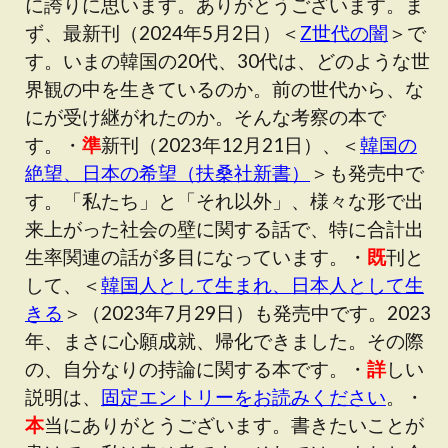
に誇りに思います。ありがとうございます。ま
ず、最新刊（2024年5月2日）＜
Z世代の闇
＞で
す。いまの韓国の20代、30代は、どのような世
界観の中を生きているのか。前の世代から、な
にが受け継がれたのか。そんな考察の本で
す。・
準
新刊（2023年12月21日）、＜
韓国の
絶望、日本の希望（扶桑社新書）
＞も発売中で
す。「私たち」と「それ以外」、様々な形で出
来上がった社会の壁に関する話で、特に合計出
生率関連の話が多目になっています。・
既
刊と
して、＜
韓国人として生まれ、日本人として生
きる
＞（2023年7月29日）も発売中です。2023
年、まさに心願成就、帰化できました。その際
の、自分なりの持論に関する本です。・
詳
しい
説明は、
固定エントリーをお読みください
。・
本
当にありがとうございます。書きたいことが