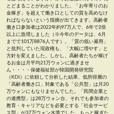
とどまることがわかりました。「お年寄りのお
金稼ぎ」を超えて働き口としての質を高めなけ
ればならないという指摘が出てきます。高齢者
働き口参加者は2022年約97万人で、6年で2倍
以上に急増しました（※今年のデータは、6月
までで101万8876人です）。「質の低い雇用」
と批判していた現政権も、「大幅に増やす」と
方針を変えました。しかし、高齢者たちが稼げ
るお金は月平均21万ウォンに過ぎませ
ん・・・・保健福祉部が韓国開発研究院
（KDI）に依頼して分析した結果、低所得層の
「高齢者働き口」対象である「公共型」は月20
万ウォンにもなりませんでした。「民間企業と
の連携型」は28万ウォン台、それでも参加者の
教育・キャリアなどを必要とする「社会サービ
ス型」が37万ウォン水準でした。もっと稼ぎた